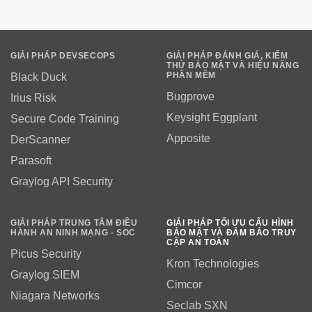
GIẢI PHÁP DEVSECOPS
GIẢI PHÁP ĐÁNH GIÁ, KIỂM
THỬ BẢO MẬT VÀ HIỆU NĂNG
PHẦN MỀM
Black Duck
Bugprove
Irius Risk
Keysight Eggplant
Secure Code Training
Apposite
DerScanner
Parasoft
Graylog API Security
GIẢI PHÁP TRUNG TÂM ĐIỀU
GIẢI PHÁP TỐI ƯU CẤU HÌNH
HÀNH AN NINH MẠNG - SOC
BẢO MẬT VÀ ĐẢM BẢO TRUY
CẬP AN TOÀN
Picus Security
Kron Technologies
Graylog SIEM
Cimcor
Niagara Networks
Seclab SXN