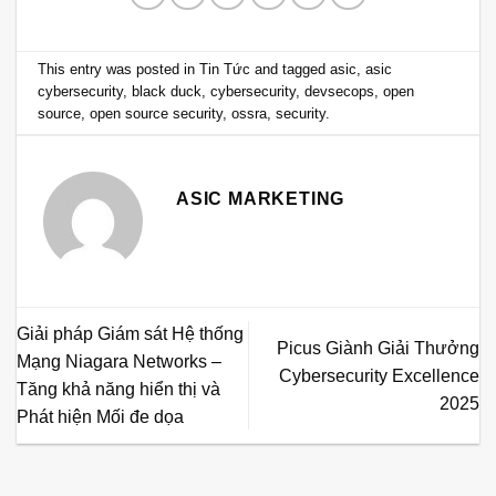
This entry was posted in
Tin Tức
and tagged
asic
,
asic
cybersecurity
,
black duck
,
cybersecurity
,
devsecops
,
open
source
,
open source security
,
ossra
,
security
.
ASIC MARKETING
Giải pháp Giám sát Hệ thống
Picus Giành Giải Thưởng
Mạng Niagara Networks –
Cybersecurity Excellence
Tăng khả năng hiển thị và
2025
Phát hiện Mối đe dọa