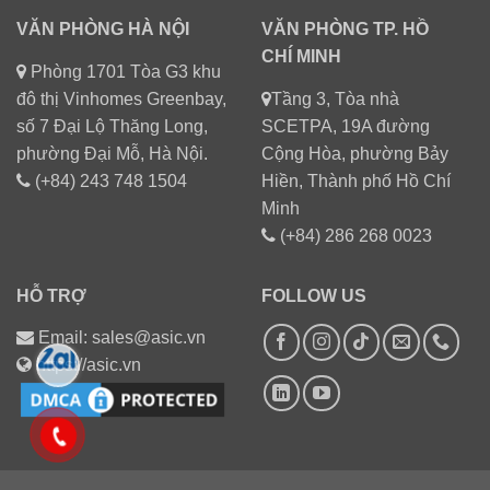
VĂN PHÒNG HÀ NỘI
VĂN PHÒNG TP. HỒ
CHÍ MINH
Phòng 1701 Tòa G3 khu
đô thị Vinhomes Greenbay,
Tầng 3, Tòa nhà
số 7 Đại Lộ Thăng Long,
SCETPA, 19A đường
phường Đại Mỗ, Hà Nội.
Cộng Hòa, phường Bảy
(+84) 243 748 1504
Hiền, Thành phố Hồ Chí
Minh
(+84) 286 268 0023
HỖ TRỢ
FOLLOW US
Email: sales@asic.vn
https://asic.vn