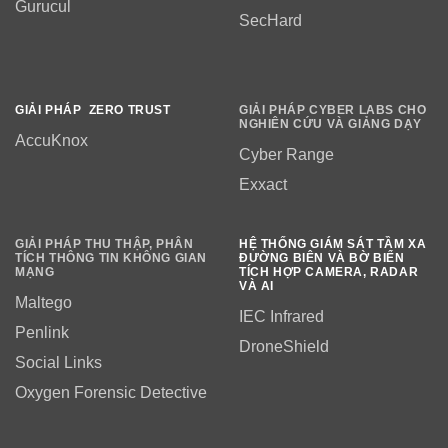
Gurucul
SecHard
GIẢI PHÁP ZERO TRUST
GIẢI PHÁP CYBER LABS CHO
NGHIÊN CỨU VÀ GIẢNG DẠY
AccuKnox
Cyber Range
Exxact
GIẢI PHÁP THU THẬP, PHÂN
HỆ THỐNG GIÁM SÁT TẦM XA
TÍCH THÔNG TIN KHÔNG GIAN
ĐƯỜNG BIÊN VÀ BỜ BIỂN
MẠNG
TÍCH HỢP CAMERA, RADAR
VÀ AI
Maltego
IEC Infrared
Penlink
DroneShield
Social Links
Oxygen Forensic Detective