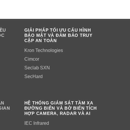
IỀU
GIẢI PHÁP TỐI ƯU CẤU HÌNH
OC
BẢO MẬT VÀ ĐẢM BẢO TRUY
CẬP AN TOÀN
Kron Technologies
Cimcor
Seclab SXN
SecHard
ÂN
HỆ THỐNG GIÁM SÁT TẦM XA
GIAN
ĐƯỜNG BIÊN VÀ BỜ BIỂN TÍCH
HỢP CAMERA, RADAR VÀ AI
IEC Infrared