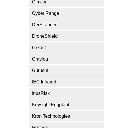
Cimcor
Cyber Range
DerScanner
DroneShield
Exxact
Graylog
Gurucul
IEC Infrared
IriusRisk
Keysight Eggplant
Kron Technologies
Maltego