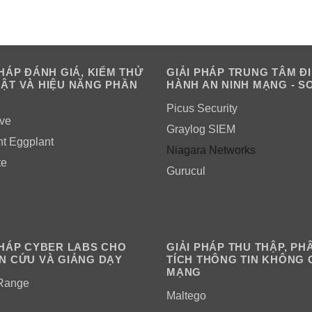
PHÁP ĐÁNH GIÁ, KIỂM THỬ
GIẢI PHÁP TRUNG TÂM Đ
ẬT VÀ HIỆU NĂNG PHẦN
HÀNH AN NINH MẠNG - S
Picus Security
ve
Graylog SIEM
ht Eggplant
Niagara Networks
te
Gurucul
PHÁP CYBER LABS CHO
GIẢI PHÁP THU THẬP, PH
N CỨU VÀ GIẢNG DẠY
TÍCH THÔNG TIN KHÔNG 
MẠNG
Range
Maltego