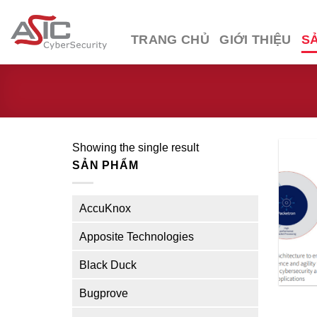
Skip
to
TRANG CHỦ
GIỚI THIỆU
S
content
Showing the single result
SẢN PHẨM
AccuKnox
Apposite Technologies
Black Duck
Bugprove