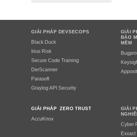
GIẢI PHÁP DEVSECOPS
GIẢI 
BẢO M
Black Duck
MỀM
Irius Risk
Bugpro
Secure Code Training
Keysig
DerScanner
Apposi
Parasoft
Graylog API Security
GIẢI PHÁP ZERO TRUST
GIẢI 
NGHIÊ
AccuKnox
Cyber 
Exxact