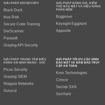
GIẢI PHÁP DEVSECOPS
GIẢI PHÁP ĐÁNH GIÁ, KIỂM
THỬ BẢO MẬT VÀ HIỆU NĂNG
PHẦN MỀM
Black Duck
Bugprove
Irius Risk
Keysight Eggplant
Secure Code Training
Apposite
DerScanner
Parasoft
Graylog API Security
GIẢI PHÁP TRUNG TÂM ĐIỀU
GIẢI PHÁP TỐI ƯU CẤU HÌNH
HÀNH AN NINH MẠNG - SOC
BẢO MẬT VÀ ĐẢM BẢO TRUY
CẬP AN TOÀN
Picus Security
Kron Technologies
Graylog SIEM
Cimcor
Niagara Networks
Seclab SXN
Gurucul
SecHard