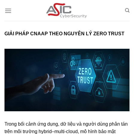
Skip
to
content
GIẢI PHÁP CNAAP THEO NGUYÊN LÝ ZERO TRUST
Trong bối cảnh ứng dụng, dữ liệu và người dùng phân tán
trên môi trường hybrid–multi-cloud, mô hình bảo mật