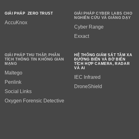
GIẢI PHÁP ZERO TRUST
GIẢI PHÁP CYBER LABS CHO
NGHIÊN CỨU VÀ GIẢNG DẠY
AccuKnox
Cyber Range
Exxact
GIẢI PHÁP THU THẬP, PHÂN
HỆ THỐNG GIÁM SÁT TẦM XA
TÍCH THÔNG TIN KHÔNG GIAN
ĐƯỜNG BIÊN VÀ BỜ BIỂN
MẠNG
TÍCH HỢP CAMERA, RADAR
VÀ AI
Maltego
IEC Infrared
Penlink
DroneShield
Social Links
Oxygen Forensic Detective