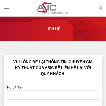
Skip
to
content
LIÊN HỆ
VUI LÒNG ĐỂ LẠI THÔNG TIN. CHUYÊN GIA
KỸ THUẬT CỦA ASIC SẼ LIÊN HỆ LẠI VỚI
QUÝ KHÁCH.
Họ và Tên