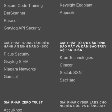
Keysight Eggplant
Secure Code Training
Apposite
DerScanner
Parasoft
Graylog API Security
GIẢI PHÁP TRUNG TÂM ĐIỀU
GIẢI PHÁP TỐI ƯU CẤU HÌNH
HÀNH AN NINH MẠNG - SOC
BẢO MẬT VÀ ĐẢM BẢO TRUY
CẬP AN TOÀN
Picus Security
Kron Technologies
Graylog SIEM
Cimcor
Niagara Networks
Seclab SXN
Gurucul
SecHard
GIẢI PHÁP ZERO TRUST
GIẢI PHÁP CYBER LABS CHO
NGHIÊN CỨU VÀ GIẢNG DẠY
AccuKnox