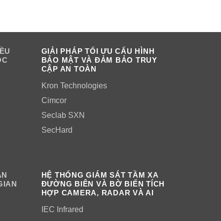
IỀU
GIẢI PHÁP TỐI ƯU CẤU HÌNH
OC
BẢO MẬT VÀ ĐẢM BẢO TRUY
CẬP AN TOÀN
Kron Technologies
Cimcor
Seclab SXN
SecHard
ÂN
HỆ THỐNG GIÁM SÁT TẦM XA
GIAN
ĐƯỜNG BIÊN VÀ BỜ BIỂN TÍCH
HỢP CAMERA, RADAR VÀ AI
IEC Infrared