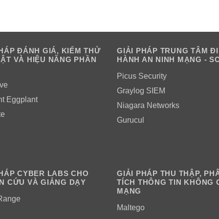
PHÁP ĐÁNH GIÁ, KIỂM THỬ
GIẢI PHÁP TRUNG TÂM Đ
ẬT VÀ HIỆU NĂNG PHẦN
HÀNH AN NINH MẠNG - S
Picus Security
ve
Graylog SIEM
ht Eggplant
Niagara Networks
te
Gurucul
PHÁP CYBER LABS CHO
GIẢI PHÁP THU THẬP, PH
N CỨU VÀ GIẢNG DẠY
TÍCH THÔNG TIN KHÔNG 
MẠNG
Range
Maltego