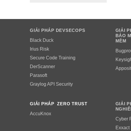
GIẢI PHÁP DEVSECOPS
GIẢI 
BẢO M
Black Duck
MỀM
Irius Risk
Bugpro
Secure Code Training
Keysig
DerScanner
Apposi
Parasoft
Graylog API Security
GIẢI PHÁP ZERO TRUST
GIẢI 
NGHIÊ
AccuKnox
Cyber 
Exxact