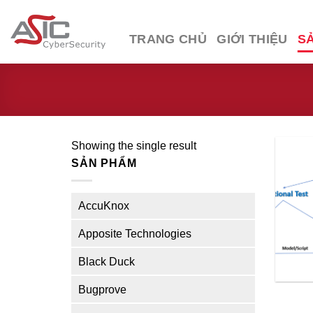
Skip
to
TRANG CHỦ
GIỚI THIỆU
S
content
Showing the single result
SẢN PHẨM
AccuKnox
Apposite Technologies
Black Duck
Bugprove