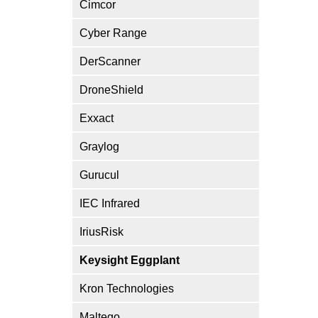
Cimcor
Cyber Range
DerScanner
DroneShield
Exxact
Graylog
Gurucul
IEC Infrared
IriusRisk
Keysight Eggplant
Kron Technologies
Maltego