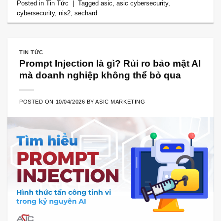
Posted in
Tin Tức
|
Tagged
asic
,
asic cybersecurity
,
cybersecurity
,
nis2
,
sechard
TIN TỨC
Prompt Injection là gì? Rủi ro bảo mật AI
mà doanh nghiệp không thể bỏ qua
POSTED ON
10/04/2026
BY
ASIC MARKETING