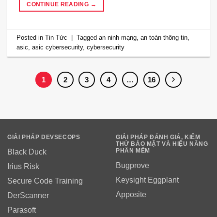
CONTINUE READING
→
Posted in
Tin Tức
|
Tagged
an ninh mạng
,
an toàn thông tin
,
asic
,
asic cybersecurity
,
cybersecurity
1
2
3
4
…
16
GIẢI PHÁP DEVSECOPS
GIẢI PHÁP ĐÁNH GIÁ, KIỂM
THỬ BẢO MẬT VÀ HIỆU NĂNG
PHẦN MỀM
Black Duck
Bugprove
Irius Risk
Keysight Eggplant
Secure Code Training
Apposite
DerScanner
Parasoft