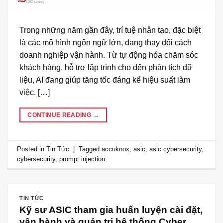
Trong những năm gần đây, trí tuệ nhân tạo, đặc biệt
là các mô hình ngôn ngữ lớn, đang thay đổi cách
doanh nghiệp vận hành. Từ tự động hóa chăm sóc
khách hàng, hỗ trợ lập trình cho đến phân tích dữ
liệu, AI đang giúp tăng tốc đáng kể hiệu suất làm
việc. […]
CONTINUE READING
→
Posted in
Tin Tức
|
Tagged
accuknox
,
asic
,
asic cybersecurity
,
cybersecurity
,
prompt injection
TIN TỨC
Kỹ sư ASIC tham gia huấn luyện cài đặt,
vận hành và quản trị hệ thống Cyber