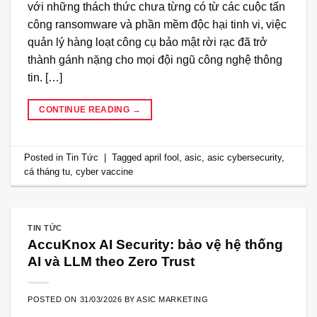
với những thách thức chưa từng có từ các cuộc tấn
công ransomware và phần mềm độc hại tinh vi, việc
quản lý hàng loạt công cụ bảo mật rời rạc đã trở
thành gánh nặng cho mọi đội ngũ công nghệ thông
tin. […]
CONTINUE READING
→
Posted in
Tin Tức
|
Tagged
april fool
,
asic
,
asic cybersecurity
,
cá tháng tu
,
cyber vaccine
TIN TỨC
AccuKnox AI Security: bảo vệ hệ thống
AI và LLM theo Zero Trust
POSTED ON
31/03/2026
BY
ASIC MARKETING