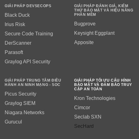
GIẢI PHÁP DEVSECOPS
GIẢI PHÁP ĐÁNH GIÁ, KIỂM
THỬ BẢO MẬT VÀ HIỆU NĂNG
PHẦN MỀM
Black Duck
Bugprove
Irius Risk
Keysight Eggplant
Secure Code Training
Apposite
DerScanner
Parasoft
Graylog API Security
GIẢI PHÁP TRUNG TÂM ĐIỀU
GIẢI PHÁP TỐI ƯU CẤU HÌNH
HÀNH AN NINH MẠNG - SOC
BẢO MẬT VÀ ĐẢM BẢO TRUY
CẬP AN TOÀN
Picus Security
Kron Technologies
Graylog SIEM
Cimcor
Niagara Networks
Seclab SXN
Gurucul
SecHard