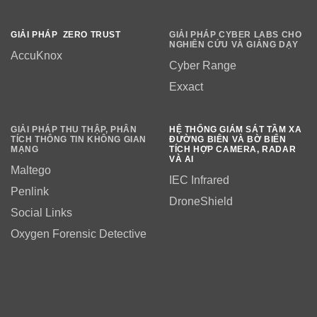
GIẢI PHÁP ZERO TRUST
GIẢI PHÁP CYBER LABS CHO
NGHIÊN CỨU VÀ GIẢNG DẠY
AccuKnox
Cyber Range
Exxact
GIẢI PHÁP THU THẬP, PHÂN
HỆ THỐNG GIÁM SÁT TẦM XA
TÍCH THÔNG TIN KHÔNG GIAN
ĐƯỜNG BIÊN VÀ BỜ BIỂN
MẠNG
TÍCH HỢP CAMERA, RADAR
VÀ AI
Maltego
IEC Infrared
Penlink
DroneShield
Social Links
Oxygen Forensic Detective