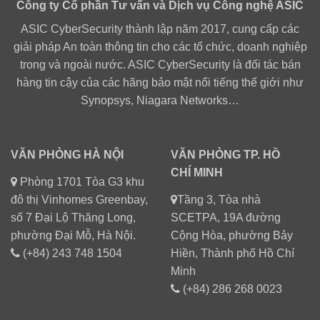
Công ty Cổ phần Tư vấn và Dịch vụ Công nghệ ASIC
ASIC CyberSecurity thành lập năm 2017, cung cấp các
giải pháp An toàn thông tin cho các tổ chức, doanh nghiệp
trong và ngoài nước. ASIC CyberSecurity là đối tác bán
hàng tin cậy của các hãng bảo mật nổi tiếng thế giới như
Synopsys, Niagara Networks…
VĂN PHÒNG HÀ NỘI
VĂN PHÒNG TP. HỒ
CHÍ MINH
Phòng 1701 Tòa G3 khu
đô thị Vinhomes Greenbay,
Tầng 3, Tòa nhà
số 7 Đại Lộ Thăng Long,
SCETPA, 19A đường
phường Đại Mỗ, Hà Nội.
Cộng Hòa, phường Bảy
(+84) 243 748 1504
Hiền, Thành phố Hồ Chí
Minh
(+84) 286 268 0023