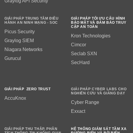
Graylog API Security
GIẢI PHÁP TRUNG TÂM ĐIỀU
GIẢI PHÁP TỐI ƯU CẤU HÌNH
HÀNH AN NINH MẠNG - SOC
BẢO MẬT VÀ ĐẢM BẢO TRUY
CẬP AN TOÀN
Picus Security
Kron Technologies
Graylog SIEM
Cimcor
Niagara Networks
Seclab SXN
Gurucul
SecHard
GIẢI PHÁP ZERO TRUST
GIẢI PHÁP CYBER LABS CHO
NGHIÊN CỨU VÀ GIẢNG DẠY
AccuKnox
Cyber Range
Exxact
GIẢI PHÁP THU THẬP, PHÂN
HỆ THỐNG GIÁM SÁT TẦM XA
TÍCH THÔNG TIN KHÔNG GIAN
ĐƯỜNG BIÊN VÀ BỜ BIỂN