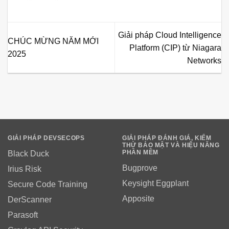
Giải pháp Cloud Intelligence
CHÚC MỪNG NĂM MỚI
Platform (CIP) từ Niagara
2025
Networks
GIẢI PHÁP DEVSECOPS
GIẢI PHÁP ĐÁNH GIÁ, KIỂM
THỬ BẢO MẬT VÀ HIỆU NĂNG
PHẦN MỀM
Black Duck
Bugprove
Irius Risk
Keysight Eggplant
Secure Code Training
Apposite
DerScanner
Parasoft