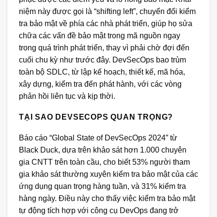
niệm này được gọi là “shifting left”, chuyển đổi kiểm
tra bảo mật về phía các nhà phát triển, giúp họ sửa
chữa các vấn đề bảo mật trong mã nguồn ngay
trong quá trình phát triển, thay vì phải chờ đợi đến
cuối chu kỳ như trước đây. DevSecOps bao trùm
toàn bộ SDLC, từ lập kế hoạch, thiết kế, mã hóa,
xây dựng, kiểm tra đến phát hành, với các vòng
phản hồi liên tục và kịp thời.
TẠI SAO DEVSECOPS QUAN TRỌNG?
Báo cáo “Global State of DevSecOps 2024” từ
Black Duck, dựa trên khảo sát hơn 1.000 chuyên
gia CNTT trên toàn cầu, cho biết 53% người tham
gia khảo sát thường xuyên kiểm tra bảo mật của các
ứng dụng quan trọng hàng tuần, và 31% kiểm tra
hàng ngày. Điều này cho thấy việc kiểm tra bảo mật
tự động tích hợp với công cụ DevOps đang trở