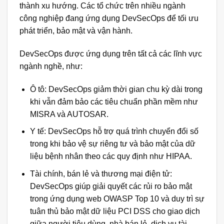
thành xu hướng. Các tổ chức trên nhiều ngành
công nghiệp đang ứng dụng DevSecOps để tối ưu
phát triển, bảo mật và vận hành.
DevSecOps được ứng dụng trên tất cả các lĩnh vực
ngành nghề, như:
Ô tô: DevSecOps giảm thời gian chu kỳ dài trong
khi vẫn đảm bảo các tiêu chuẩn phần mềm như
MISRA và AUTOSAR.
Y tế: DevSecOps hỗ trợ quá trình chuyển đổi số
trong khi bảo vệ sự riêng tư và bảo mật của dữ
liệu bệnh nhân theo các quy định như HIPAA.
Tài chính, bán lẻ và thương mại điện tử:
DevSecOps
giúp giải quyết các rủi ro bảo mật
trong ứng dụng web OWASP Top 10 và duy trì sự
tuân thủ bảo mật dữ liệu PCI DSS cho giao dịch
giữa người tiêu dùng, nhà bán lẻ, dịch vụ tài