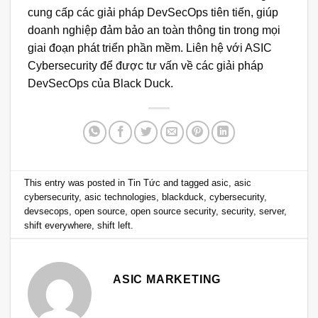
cung cấp các giải pháp DevSecOps tiên tiến, giúp
doanh nghiệp đảm bảo an toàn thông tin trong mọi
giai đoạn phát triển phần mềm. Liên hệ với ASIC
Cybersecurity để được tư vấn về các giải pháp
DevSecOps của Black Duck.
This entry was posted in
Tin Tức
and tagged
asic
,
asic
cybersecurity
,
asic technologies
,
blackduck
,
cybersecurity
,
devsecops
,
open source
,
open source security
,
security
,
server
,
shift everywhere
,
shift left
.
ASIC MARKETING