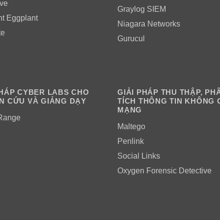
ve
Graylog SIEM
ht Eggplant
Niagara Networks
te
Gurucul
PHÁP CYBER LABS CHO
GIẢI PHÁP THU THẬP, PH
N CỨU VÀ GIẢNG DẠY
TÍCH THÔNG TIN KHÔNG 
MẠNG
Range
Maltego
Penlink
Social Links
Oxygen Forensic Detective