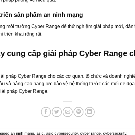
 triển sản phẩm
an ninh mạng
ng môi trường Cyber Range để thử nghiệm giải pháp mới, đánh 
 triển khai rộng rãi.
y cung cấp giải pháp Cyber Range c
giải pháp Cyber Range cho các cơ quan, tổ chức và doanh nghiệ
u và nâng cao năng lực bảo vệ hệ thống trước các mối đe dọa 
iải pháp
Cyber Range
.
agged
an ninh mạng
,
asic
,
asic cybersecurity
,
cyber range
,
cybersecurity
.