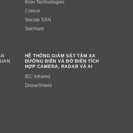
Kron Technologies
Cimcor
Seclab SXN
SecHard
ÂN
HỆ THỐNG GIÁM SÁT TẦM XA
GIAN
ĐƯỜNG BIÊN VÀ BỜ BIỂN TÍCH
HỢP CAMERA, RADAR VÀ AI
IEC Infrared
DroneShield