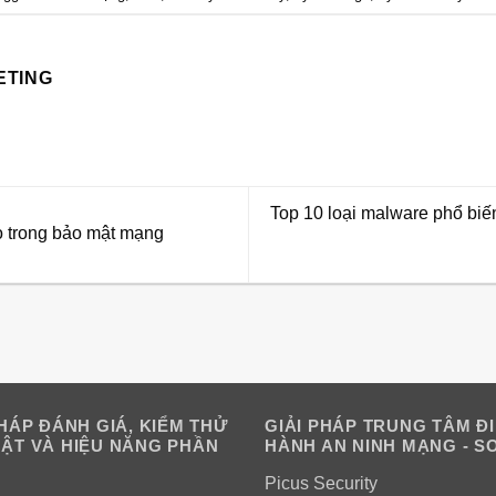
ETING
Top 10 loại malware phổ biế
ò trong bảo mật mạng
PHÁP ĐÁNH GIÁ, KIỂM THỬ
GIẢI PHÁP TRUNG TÂM Đ
ẬT VÀ HIỆU NĂNG PHẦN
HÀNH AN NINH MẠNG - S
Picus Security