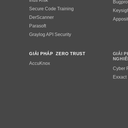
Irius Risk
Bugpro
Secure Code Training
Keysig
DerScanner
Apposi
Parasoft
Graylog API Security
GIẢI PHÁP ZERO TRUST
GIẢI 
NGHIÊ
AccuKnox
Cyber 
Exxact