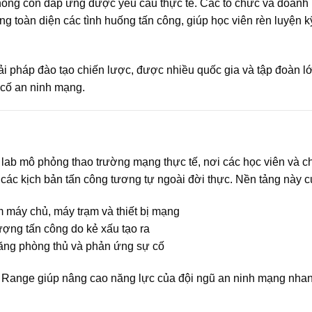
hông còn đáp ứng được yêu cầu thực tế. Các tổ chức và doanh
g toàn diện các tình huống tấn công, giúp học viên rèn luyện
 pháp đào tạo chiến lược, được nhiều quốc gia và tập đoàn lớn 
cố an ninh mạng.
lab mô phỏng thao trường mạng thực tế, nơi các học viên và c
 các kịch bản tấn công tương tự ngoài đời thực. Nền tảng này c
máy chủ, máy trạm và thiết bị mạng
ợng tấn công do kẻ xấu tạo ra
năng phòng thủ và phản ứng sự cố
r Range giúp nâng cao năng lực của đội ngũ an ninh mạng nha