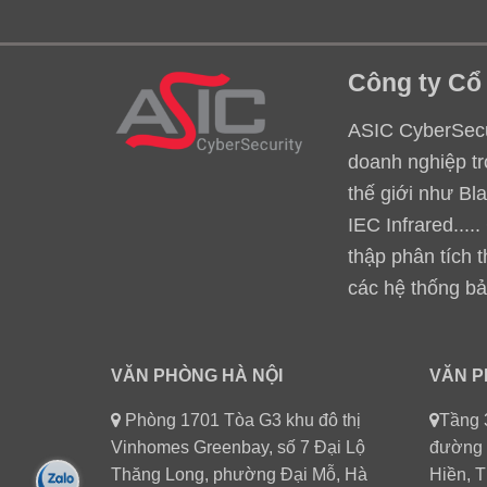
Công ty Cổ
ASIC CyberSecur
doanh nghiệp tr
thế giới như Bl
IEC Infrared...
thập phân tích 
các hệ thống bả
VĂN PHÒNG HÀ NỘI
VĂN P
Phòng 1701 Tòa G3 khu đô thị
Tầng 
Vinhomes Greenbay, số 7 Đại Lộ
đường 
Thăng Long, phường Đại Mỗ, Hà
Hiền, 