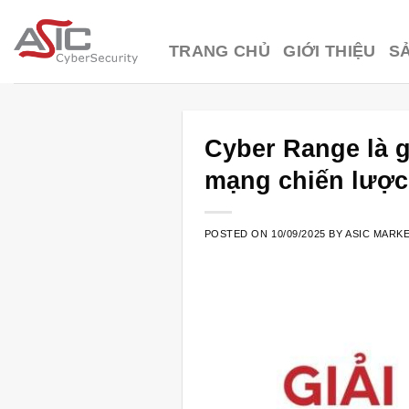
Skip
to
TRANG CHỦ
GIỚI THIỆU
S
content
Cyber Range là g
mạng chiến lược
POSTED ON
10/09/2025
BY
ASIC MARK