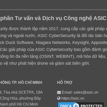
 phần Tư vấn và Dịch vụ Công nghệ ASIC
ity được thành lập năm 2017, cung cấp các giải pháp an 
ong và ngoài nước. ASIC CyberSecurity là đối tác bán h
ack Duck Software, Niagara Networks, Keysight, Apposite,
.. Các giải pháp của ASIC Cybersecurity bao gồm đánh g
thông tin đa nền tảng (OSINT, WEBINT), mã hóa dữ liệu
o vệ như phát hiện drone và giám sát biên giới.
HÒNG TP. HỒ CHÍ MINH
HỖ TRỢ
3, Tòa nhà SCETPA, 19A
Email: sales@asic.vn
Cộng Hòa, phường Bảy
https://asic.vn
Thành phố Hồ Chí Minh