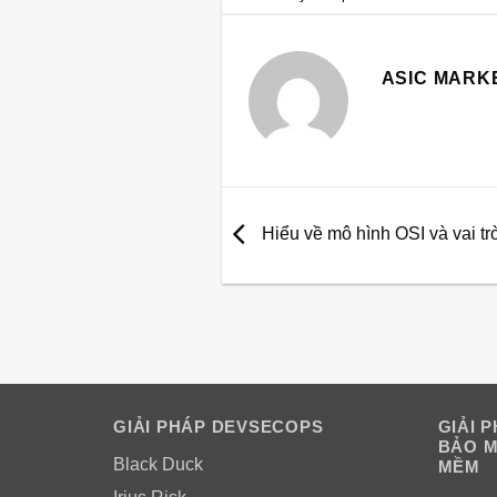
ASIC MARK
Hiểu về mô hình OSI và vai tr
GIẢI PHÁP DEVSECOPS
GIẢI 
BẢO M
Black Duck
MỀM