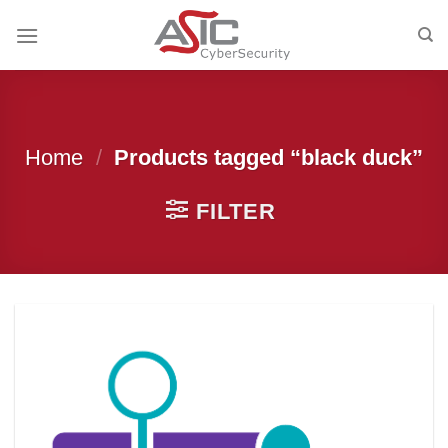
Skip
to
content
Home
/
Products tagged “black duck”
FILTER