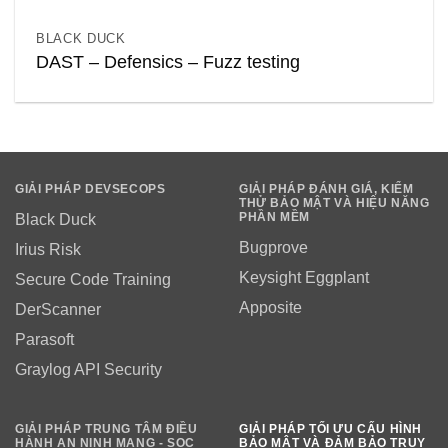
BLACK DUCK
DAST – Defensics – Fuzz testing
GIẢI PHÁP DEVSECOPS
GIẢI PHÁP ĐÁNH GIÁ, KIỂM
THỬ BẢO MẬT VÀ HIỆU NĂNG
PHẦN MỀM
Black Duck
Bugprove
Irius Risk
Keysight Eggplant
Secure Code Training
Apposite
DerScanner
Parasoft
Graylog API Security
GIẢI PHÁP TRUNG TÂM ĐIỀU
GIẢI PHÁP TỐI ƯU CẤU HÌNH
HÀNH AN NINH MẠNG - SOC
BẢO MẬT VÀ ĐẢM BẢO TRUY