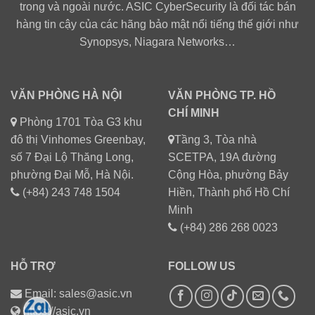
trong và ngoài nước. ASIC CyberSecurity là đối tác bán
hàng tin cậy của các hãng bảo mật nổi tiếng thế giới như
Synopsys, Niagara Networks…
VĂN PHÒNG HÀ NỘI
VĂN PHÒNG TP. HỒ
CHÍ MINH
Phòng 1701 Tòa G3 khu
đô thị Vinhomes Greenbay,
Tầng 3, Tòa nhà
số 7 Đại Lộ Thăng Long,
SCETPA, 19A đường
phường Đại Mỗ, Hà Nội.
Cộng Hòa, phường Bảy
(+84) 243 748 1504
Hiền, Thành phố Hồ Chí
Minh
(+84) 286 268 0023
HỖ TRỢ
FOLLOW US
Email: sales@asic.vn
https://asic.vn