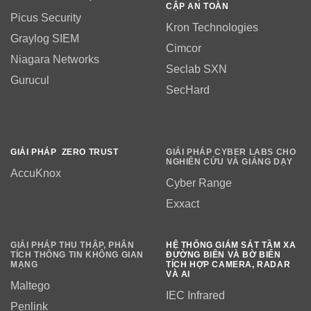
CẬP AN TOÀN
Picus Security
Kron Technologies
Graylog SIEM
Cimcor
Niagara Networks
Seclab SXN
Gurucul
SecHard
GIẢI PHÁP ZERO TRUST
GIẢI PHÁP CYBER LABS CHO
NGHIÊN CỨU VÀ GIẢNG DẠY
AccuKnox
Cyber Range
Exxact
GIẢI PHÁP THU THẬP, PHÂN
HỆ THỐNG GIÁM SÁT TẦM XA
TÍCH THÔNG TIN KHÔNG GIAN
ĐƯỜNG BIÊN VÀ BỜ BIỂN
MẠNG
TÍCH HỢP CAMERA, RADAR
VÀ AI
Maltego
IEC Infrared
Penlink