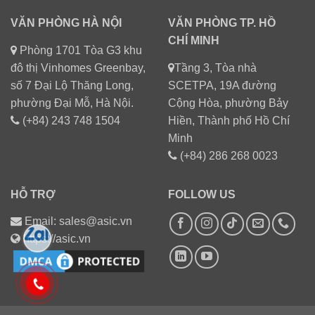
VĂN PHÒNG HÀ NỘI
VĂN PHÒNG TP. HỒ
CHÍ MINH
Phòng 1701 Tòa G3 khu
đô thị Vinhomes Greenbay,
Tầng 3, Tòa nhà
số 7 Đại Lộ Thăng Long,
SCETPA, 19A đường
phường Đại Mỗ, Hà Nội.
Cộng Hòa, phường Bảy
(+84) 243 748 1504
Hiền, Thành phố Hồ Chí
Minh
(+84) 286 268 0023
HỖ TRỢ
FOLLOW US
Email: sales@asic.vn
https://asic.vn