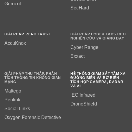
Gurucul
SecHard
GIẢI PHÁP ZERO TRUST
GIẢI PHÁP CYBER LABS CHO
NGHIÊN CỨU VÀ GIẢNG DẠY
AccuKnox
Cyber Range
Exxact
GIẢI PHÁP THU THẬP, PHÂN
HỆ THỐNG GIÁM SÁT TẦM XA
TÍCH THÔNG TIN KHÔNG GIAN
ĐƯỜNG BIÊN VÀ BỜ BIỂN
MẠNG
TÍCH HỢP CAMERA, RADAR
VÀ AI
Maltego
IEC Infrared
Penlink
DroneShield
Social Links
Oxygen Forensic Detective