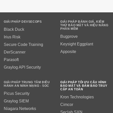
GIẢI PHÁP DEVSECOPS
GIẢI PHÁP ĐÁNH GIÁ, KIỂM
THỬ BẢO MẬT VÀ HIỆU NĂNG
PHẦN MỀM
Black Duck
Bugprove
Irius Risk
Keysight Eggplant
Secure Code Training
Apposite
DerScanner
Parasoft
Graylog API Security
GIẢI PHÁP TRUNG TÂM ĐIỀU
GIẢI PHÁP TỐI ƯU CẤU HÌNH
HÀNH AN NINH MẠNG - SOC
BẢO MẬT VÀ ĐẢM BẢO TRUY
CẬP AN TOÀN
Picus Security
Kron Technologies
Graylog SIEM
Cimcor
Niagara Networks
Seclab SXN