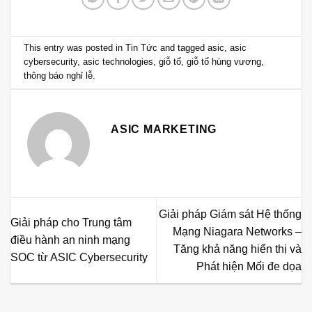
This entry was posted in
Tin Tức
and tagged
asic
,
asic
cybersecurity
,
asic technologies
,
giỗ tổ
,
giỗ tổ hùng vương
,
thông báo nghỉ lễ
.
ASIC MARKETING
Giải pháp Giám sát Hệ thống
Giải pháp cho Trung tâm
Mạng Niagara Networks –
điều hành an ninh mạng
Tăng khả năng hiển thị và
SOC từ ASIC Cybersecurity
Phát hiện Mối đe dọa