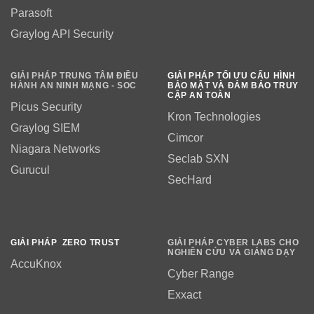
Parasoft
Graylog API Security
GIẢI PHÁP TRUNG TÂM ĐIỀU
GIẢI PHÁP TỐI ƯU CẤU HÌNH
HÀNH AN NINH MẠNG - SOC
BẢO MẬT VÀ ĐẢM BẢO TRUY
CẬP AN TOÀN
Picus Security
Kron Technologies
Graylog SIEM
Cimcor
Niagara Networks
Seclab SXN
Gurucul
SecHard
GIẢI PHÁP ZERO TRUST
GIẢI PHÁP CYBER LABS CHO
NGHIÊN CỨU VÀ GIẢNG DẠY
AccuKnox
Cyber Range
Exxact