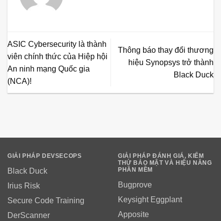
ASIC Cybersecurity là thành
Thông báo thay đổi thương
viên chính thức của Hiệp hội
hiệu Synopsys trở thành
An ninh mạng Quốc gia
Black Duck
(NCA)!
GIẢI PHÁP DEVSECOPS
GIẢI PHÁP ĐÁNH GIÁ, KIỂM
THỬ BẢO MẬT VÀ HIỆU NĂNG
PHẦN MỀM
Black Duck
Bugprove
Irius Risk
Keysight Eggplant
Secure Code Training
Apposite
DerScanner