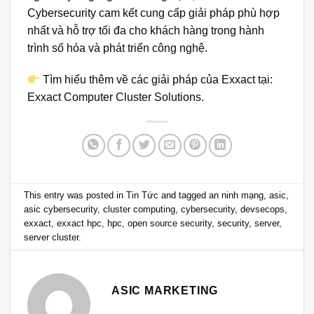
Cybersecurity cam kết cung cấp giải pháp phù hợp
nhất và hỗ trợ tối đa cho khách hàng trong hành
trình số hóa và phát triển công nghệ.
Tìm hiểu thêm về các giải pháp của Exxact tại:
Exxact Computer Cluster Solutions
.
This entry was posted in
Tin Tức
and tagged
an ninh mạng
,
asic
,
asic cybersecurity
,
cluster computing
,
cybersecurity
,
devsecops
,
exxact
,
exxact hpc
,
hpc
,
open source security
,
security
,
server
,
server cluster
.
ASIC MARKETING