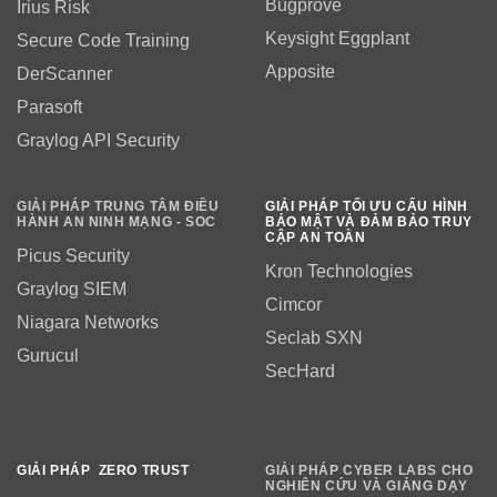
Bugprove
Irius Risk
Keysight Eggplant
Secure Code Training
Apposite
DerScanner
Parasoft
Graylog API Security
GIẢI PHÁP TRUNG TÂM ĐIỀU
GIẢI PHÁP TỐI ƯU CẤU HÌNH
HÀNH AN NINH MẠNG - SOC
BẢO MẬT VÀ ĐẢM BẢO TRUY
CẬP AN TOÀN
Picus Security
Kron Technologies
Graylog SIEM
Cimcor
Niagara Networks
Seclab SXN
Gurucul
SecHard
GIẢI PHÁP ZERO TRUST
GIẢI PHÁP CYBER LABS CHO
NGHIÊN CỨU VÀ GIẢNG DẠY