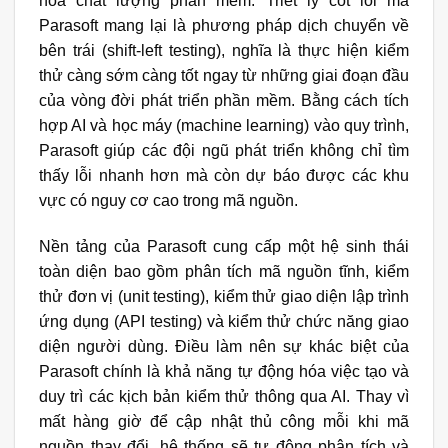
hóa chất lượng phần mềm. Triết lý cốt lõi mà
Parasoft mang lại là phương pháp dịch chuyển về
bên trái (shift-left testing), nghĩa là thực hiện kiểm
thử càng sớm càng tốt ngay từ những giai đoạn đầu
của vòng đời phát triển phần mềm. Bằng cách tích
hợp AI và học máy (machine learning) vào quy trình,
Parasoft giúp các đội ngũ phát triển không chỉ tìm
thấy lỗi nhanh hơn mà còn dự báo được các khu
vực có nguy cơ cao trong mã nguồn.
Nền tảng của Parasoft cung cấp một hệ sinh thái
toàn diện bao gồm phân tích mã nguồn tĩnh, kiểm
thử đơn vị (unit testing), kiểm thử giao diện lập trình
ứng dụng (API testing) và kiểm thử chức năng giao
diện người dùng. Điều làm nên sự khác biệt của
Parasoft chính là khả năng tự động hóa việc tạo và
duy trì các kịch bản kiểm thử thông qua AI. Thay vì
mất hàng giờ để cập nhật thủ công mỗi khi mã
nguồn thay đổi, hệ thống sẽ tự động phân tích và