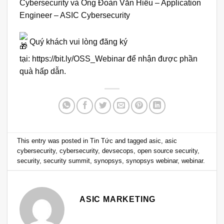
Cybersecurity và Ông Đoàn Văn Hiếu – Application
Engineer – ASIC Cybersecurity
Quý khách vui lòng đăng ký
tại:
https://bit.ly/OSS_Webinar
để nhận được phần
quà hấp dẫn.
This entry was posted in
Tin Tức
and tagged
asic
,
asic
cybersecurity
,
cybersecurity
,
devsecops
,
open source security
,
security
,
security summit
,
synopsys
,
synopsys webinar
,
webinar
.
ASIC MARKETING