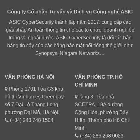
Công ty Cổ phần Tư vấn và Dịch vụ Công nghệ ASIC
ASIC CyberSecurity thành lập năm 2017, cung cấp các
giải pháp An toàn thông tin cho các tổ chức, doanh nghiệp
trong và ngoài nước. ASIC CyberSecurity là đối tác bán
hàng tin cậy của các hãng bảo mật nổi tiếng thế giới như
Synopsys, Niagara Networks…
VĂN PHÒNG HÀ NỘI
VĂN PHÒNG TP. HỒ
CHÍ MINH
Phòng 1701 Tòa G3 khu
đô thị Vinhomes Greenbay,
Tầng 3, Tòa nhà
số 7 Đại Lộ Thăng Long,
SCETPA, 19A đường
phường Đại Mỗ, Hà Nội.
Cộng Hòa, phường Bảy
(+84) 243 748 1504
Hiền, Thành phố Hồ Chí
Minh
(+84) 286 268 0023