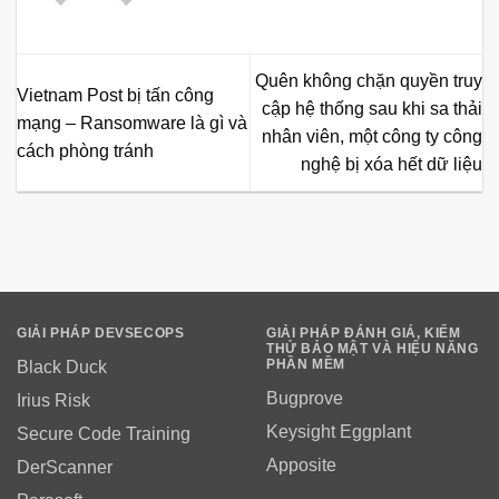
Quên không chặn quyền truy
Vietnam Post bị tấn công
cập hệ thống sau khi sa thải
mạng – Ransomware là gì và
nhân viên, một công ty công
cách phòng tránh
nghệ bị xóa hết dữ liệu
GIẢI PHÁP DEVSECOPS
GIẢI PHÁP ĐÁNH GIÁ, KIỂM
THỬ BẢO MẬT VÀ HIỆU NĂNG
PHẦN MỀM
Black Duck
Bugprove
Irius Risk
Keysight Eggplant
Secure Code Training
Apposite
DerScanner