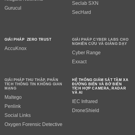
Seclab SXN
Gurucul
SecHard
GIẢI PHÁP ZERO TRUST
GIẢI PHÁP CYBER LABS CHO
NGHIÊN CỨU VÀ GIẢNG DẠY
AccuKnox
Cyber Range
Exxact
GIẢI PHÁP THU THẬP, PHÂN
HỆ THỐNG GIÁM SÁT TẦM XA
TÍCH THÔNG TIN KHÔNG GIAN
ĐƯỜNG BIÊN VÀ BỜ BIỂN
MẠNG
TÍCH HỢP CAMERA, RADAR
VÀ AI
Maltego
IEC Infrared
Penlink
DroneShield
Social Links
Oxygen Forensic Detective