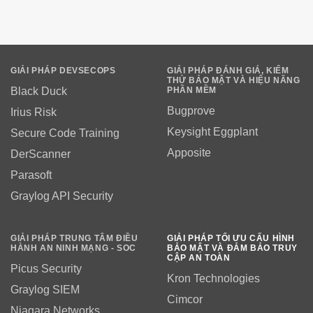
GIẢI PHÁP DEVSECOPS
GIẢI PHÁP ĐÁNH GIÁ, KIỂM
THỬ BẢO MẬT VÀ HIỆU NĂNG
PHẦN MỀM
Black Duck
Bugprove
Irius Risk
Keysight Eggplant
Secure Code Training
Apposite
DerScanner
Parasoft
Graylog API Security
GIẢI PHÁP TRUNG TÂM ĐIỀU
GIẢI PHÁP TỐI ƯU CẤU HÌNH
HÀNH AN NINH MẠNG - SOC
BẢO MẬT VÀ ĐẢM BẢO TRUY
CẬP AN TOÀN
Picus Security
Kron Technologies
Graylog SIEM
Cimcor
Niagara Networks