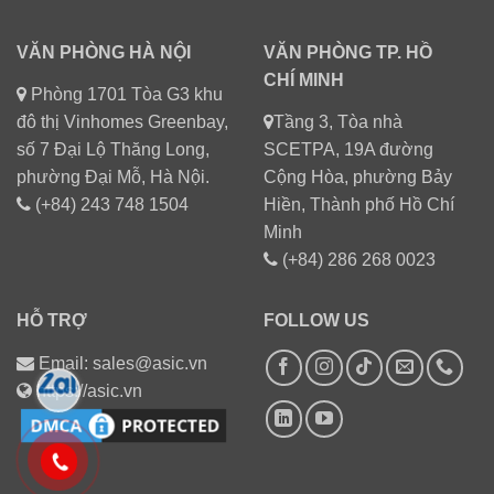
VĂN PHÒNG HÀ NỘI
VĂN PHÒNG TP. HỒ
CHÍ MINH
Phòng 1701 Tòa G3 khu
đô thị Vinhomes Greenbay,
Tầng 3, Tòa nhà
số 7 Đại Lộ Thăng Long,
SCETPA, 19A đường
phường Đại Mỗ, Hà Nội.
Cộng Hòa, phường Bảy
(+84) 243 748 1504
Hiền, Thành phố Hồ Chí
Minh
(+84) 286 268 0023
HỖ TRỢ
FOLLOW US
Email: sales@asic.vn
https://asic.vn