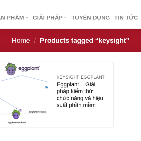
ẢN PHẨM
GIẢI PHÁP
TUYỂN DỤNG
TIN TỨC
Home
/
Products tagged “keysight”
KEYSIGHT EGGPLANT
Eggplant – Giải
pháp kiểm thử
chức năng và hiệu
suất phần mềm