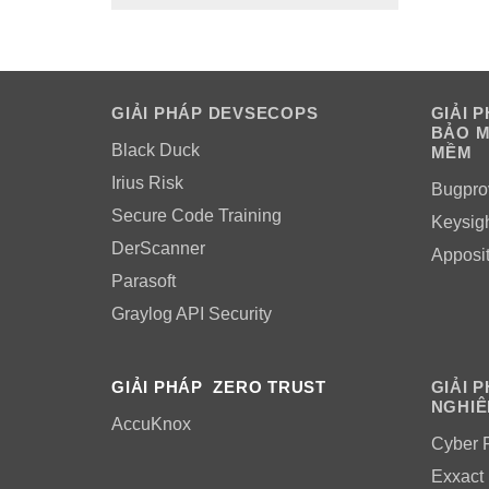
GIẢI PHÁP DEVSECOPS
GIẢI 
BẢO M
Black Duck
MỀM
Irius Risk
Bugpro
Secure Code Training
Keysig
DerScanner
Apposi
Parasoft
Graylog API Security
GIẢI PHÁP ZERO TRUST
GIẢI 
NGHIÊ
AccuKnox
Cyber 
Exxact