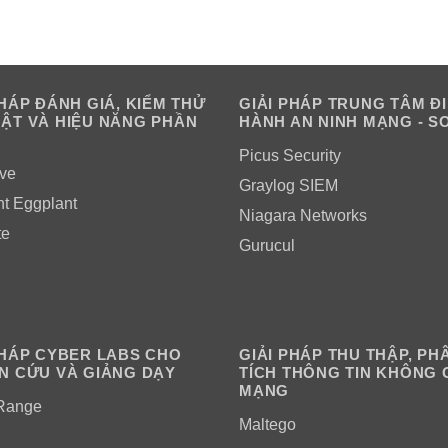
PHÁP ĐÁNH GIÁ, KIỂM THỬ
GIẢI PHÁP TRUNG TÂM Đ
ẬT VÀ HIỆU NĂNG PHẦN
HÀNH AN NINH MẠNG - S
Picus Security
ve
Graylog SIEM
ht Eggplant
Niagara Networks
te
Gurucul
PHÁP CYBER LABS CHO
GIẢI PHÁP THU THẬP, PH
N CỨU VÀ GIẢNG DẠY
TÍCH THÔNG TIN KHÔNG 
MẠNG
Range
Maltego