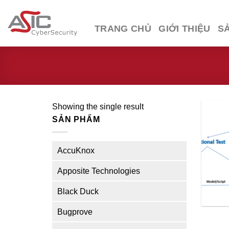
Skip
to
TRANG CHỦ
GIỚI THIỆU
S
content
Showing the single result
SẢN PHẨM
AccuKnox
Apposite Technologies
Black Duck
Bugprove