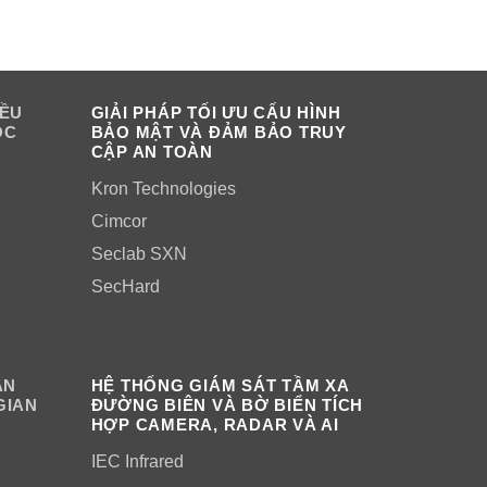
IỀU
GIẢI PHÁP TỐI ƯU CẤU HÌNH
OC
BẢO MẬT VÀ ĐẢM BẢO TRUY
CẬP AN TOÀN
Kron Technologies
Cimcor
Seclab SXN
SecHard
ÂN
HỆ THỐNG GIÁM SÁT TẦM XA
GIAN
ĐƯỜNG BIÊN VÀ BỜ BIỂN TÍCH
HỢP CAMERA, RADAR VÀ AI
IEC Infrared