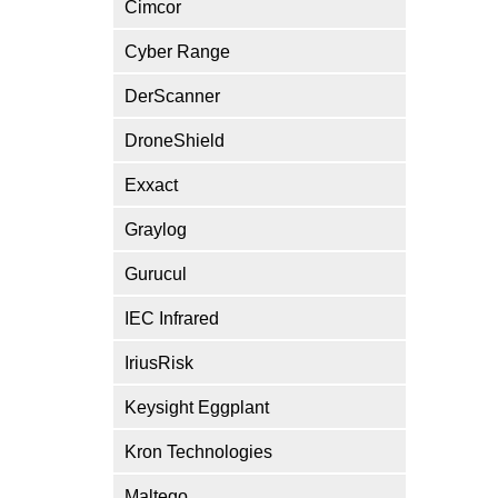
Cimcor
Cyber Range
DerScanner
DroneShield
Exxact
Graylog
Gurucul
IEC Infrared
IriusRisk
Keysight Eggplant
Kron Technologies
Maltego