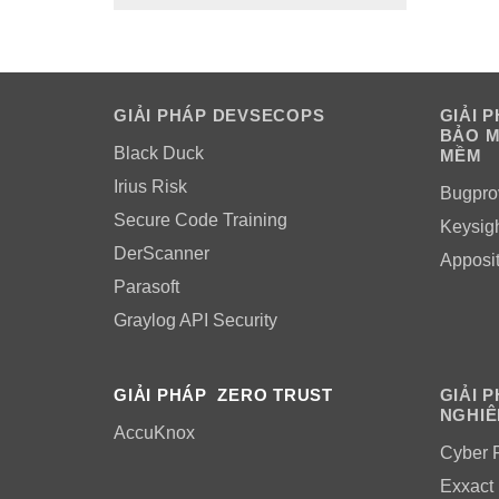
GIẢI PHÁP DEVSECOPS
GIẢI 
BẢO M
Black Duck
MỀM
Irius Risk
Bugpro
Secure Code Training
Keysig
DerScanner
Apposi
Parasoft
Graylog API Security
GIẢI PHÁP ZERO TRUST
GIẢI 
NGHIÊ
AccuKnox
Cyber 
Exxact