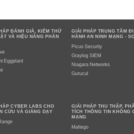
PHÁP ĐÁNH GIÁ, KIỂM THỬ
GIẢI PHÁP TRUNG TÂM Đ
ẬT VÀ HIỆU NĂNG PHẦN
HÀNH AN NINH MẠNG - S
Picus Security
ve
Graylog SIEM
ht Eggplant
Niagara Networks
te
Gurucul
PHÁP CYBER LABS CHO
GIẢI PHÁP THU THẬP, PH
N CỨU VÀ GIẢNG DẠY
TÍCH THÔNG TIN KHÔNG 
MẠNG
Range
Maltego