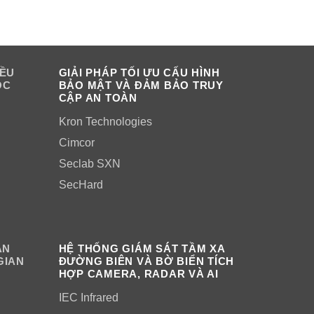
IỀU
GIẢI PHÁP TỐI ƯU CẤU HÌNH
OC
BẢO MẬT VÀ ĐẢM BẢO TRUY
CẬP AN TOÀN
Kron Technologies
Cimcor
Seclab SXN
SecHard
ÂN
HỆ THỐNG GIÁM SÁT TẦM XA
GIAN
ĐƯỜNG BIÊN VÀ BỜ BIỂN TÍCH
HỢP CAMERA, RADAR VÀ AI
IEC Infrared