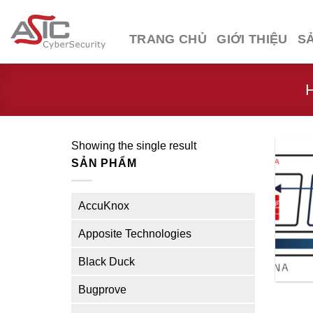
Skip
to
TRANG CHỦ
GIỚI THIỆU
S
content
Showing the single result
SẢN PHẨM
AccuKnox
Apposite Technologies
Black Duck
Bugprove