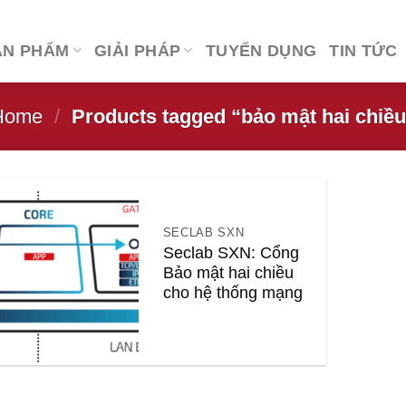
ẢN PHẨM
GIẢI PHÁP
TUYỂN DỤNG
TIN TỨC
Home
/
Products tagged “bảo mật hai chiều
SECLAB SXN
Seclab SXN: Cổng
Bảo mật hai chiều
cho hệ thống mạng