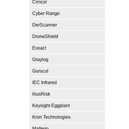
Cimcor
Cyber Range
DerScanner
DroneShield
Exxact
Graylog
Gurucul
IEC Infrared
IriusRisk
Keysight Eggplant
Kron Technologies
Maltego