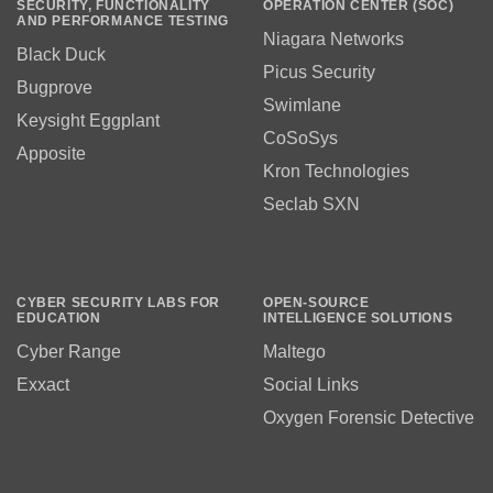
SECURITY, FUNCTIONALITY
OPERATION CENTER (SOC)
AND PERFORMANCE TESTING
Niagara Networks
Black Duck
Picus Security
Bugprove
Swimlane
Keysight Eggplant
CoSoSys
Apposite
Kron Technologies
Seclab SXN
CYBER SECURITY LABS FOR
OPEN-SOURCE
EDUCATION
INTELLIGENCE SOLUTIONS
Cyber Range
Maltego
Exxact
Social Links
Oxygen Forensic Detective