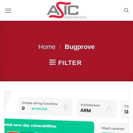
Skip
to
content
Home
/
Bugprove
FILTER