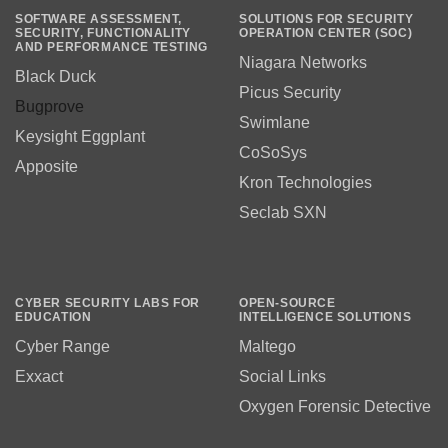
SOFTWARE ASSESSMENT,
SOLUTIONS FOR SECURITY
SECURITY, FUNCTIONALITY
OPERATION CENTER (SOC)
AND PERFORMANCE TESTING
Niagara Networks
Black Duck
Picus Security
Bugprove
Swimlane
Keysight Eggplant
CoSoSys
Apposite
Kron Technologies
Seclab SXN
CYBER SECURITY LABS FOR
OPEN-SOURCE
EDUCATION
INTELLIGENCE SOLUTIONS
Cyber Range
Maltego
Exxact
Social Links
Oxygen Forensic Detective