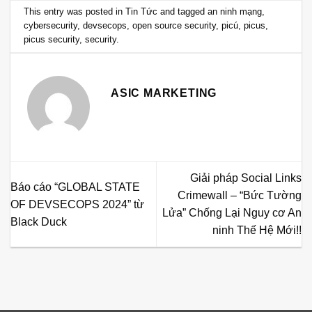
This entry was posted in
Tin Tức
and tagged
an ninh mạng
,
cybersecurity
,
devsecops
,
open source security
,
picú
,
picus
,
picus security
,
security
.
ASIC MARKETING
Giải pháp Social Links
Báo cáo “GLOBAL STATE
Crimewall – “Bức Tường
OF DEVSECOPS 2024” từ
Lửa” Chống Lại Nguy cơ An
Black Duck
ninh Thế Hệ Mới!!