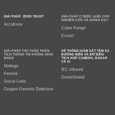
GIẢI PHÁP ZERO TRUST
GIẢI PHÁP CYBER LABS CHO
NGHIÊN CỨU VÀ GIẢNG DẠY
AccuKnox
Cyber Range
Exxact
GIẢI PHÁP THU THẬP, PHÂN
HỆ THỐNG GIÁM SÁT TẦM XA
TÍCH THÔNG TIN KHÔNG GIAN
ĐƯỜNG BIÊN VÀ BỜ BIỂN
MẠNG
TÍCH HỢP CAMERA, RADAR
VÀ AI
Maltego
IEC Infrared
Penlink
DroneShield
Social Links
Oxygen Forensic Detective