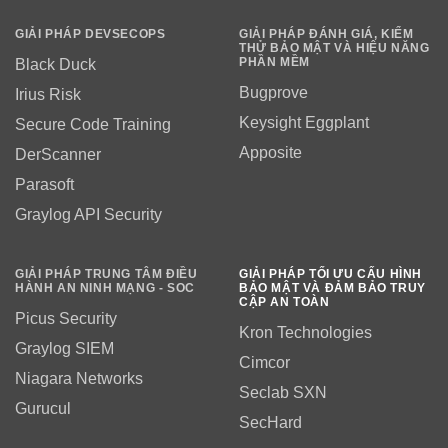
GIẢI PHÁP DEVSECOPS
GIẢI PHÁP ĐÁNH GIÁ, KIỂM
THỬ BẢO MẬT VÀ HIỆU NĂNG
PHẦN MỀM
Black Duck
Bugprove
Irius Risk
Keysight Eggplant
Secure Code Training
Apposite
DerScanner
Parasoft
Graylog API Security
GIẢI PHÁP TRUNG TÂM ĐIỀU
GIẢI PHÁP TỐI ƯU CẤU HÌNH
HÀNH AN NINH MẠNG - SOC
BẢO MẬT VÀ ĐẢM BẢO TRUY
CẬP AN TOÀN
Picus Security
Kron Technologies
Graylog SIEM
Cimcor
Niagara Networks
Seclab SXN
Gurucul
SecHard