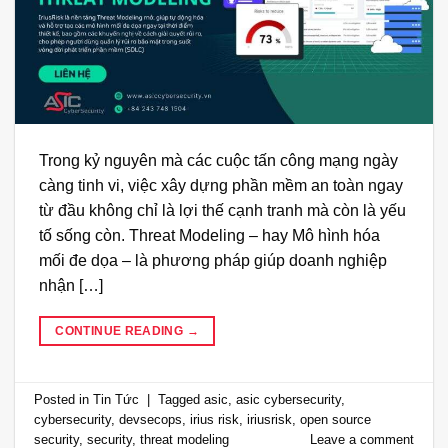
Trong kỷ nguyên mà các cuộc tấn công mạng ngày
càng tinh vi, việc xây dựng phần mềm an toàn ngay
từ đầu không chỉ là lợi thế cạnh tranh mà còn là yếu
tố sống còn. Threat Modeling – hay Mô hình hóa
mối đe dọa – là phương pháp giúp doanh nghiệp
nhận […]
CONTINUE READING
→
Posted in
Tin Tức
|
Tagged
asic
,
asic cybersecurity
,
cybersecurity
,
devsecops
,
irius risk
,
iriusrisk
,
open source
security
,
security
,
threat modeling
Leave a comment