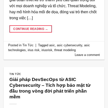
với mọi doanh nghiệp và tổ chức. Threat Modeling,
hay mô hình hóa mối đe dọa, đóng vai trò then chốt
trong việc […]
CONTINUE READING
→
Posted in
Tin Tức
|
Tagged
asic
,
asic cybersecurity
,
asic
technologies
,
irius risk
,
iriusrisk
,
threat modeling
Leave a comment
TIN TỨC
Giải pháp DevSecOps từ ASIC
Cybersecurity – Tích hợp bảo mật từ
đầu trong vòng đời phát triển phần
mềm