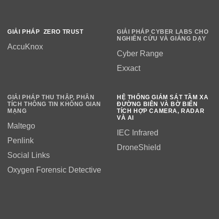
GIẢI PHÁP ZERO TRUST
GIẢI PHÁP CYBER LABS CHO
NGHIÊN CỨU VÀ GIẢNG DẠY
AccuKnox
Cyber Range
Exxact
GIẢI PHÁP THU THẬP, PHÂN
HỆ THỐNG GIÁM SÁT TẦM XA
TÍCH THÔNG TIN KHÔNG GIAN
ĐƯỜNG BIÊN VÀ BỜ BIỂN
MẠNG
TÍCH HỢP CAMERA, RADAR
VÀ AI
Maltego
IEC Infrared
Penlink
DroneShield
Social Links
Oxygen Forensic Detective