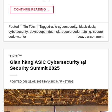
CONTINUE READING
→
Posted in
Tin Tức
|
Tagged
asic cybersecurity
,
black duck
,
cybersecurity
,
devsecops
,
irius risk
,
secure code training
,
secure
code warrior
Leave a comment
TIN TỨC
Gian hàng ASIC Cybersecurity tại
Security Summit 2025
POSTED ON
23/05/2025
BY
ASIC MARKETING