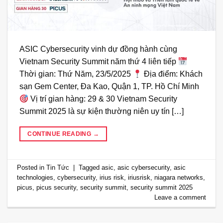
ASIC Cybersecurity vinh dự đồng hành cùng
Vietnam Security Summit năm thứ 4 liên tiếp
Thời gian: Thứ Năm, 23/5/2025
Địa điểm: Khách
sạn Gem Center, Đa Kao, Quận 1, TP. Hồ Chí Minh
Vị trí gian hàng: 29 & 30 Vietnam Security
Summit 2025 là sự kiện thường niên uy tín […]
CONTINUE READING
→
Posted in
Tin Tức
|
Tagged
asic
,
asic cybersecurity
,
asic
technologies
,
cybersecurity
,
irius risk
,
iriusrisk
,
niagara networks
,
picus
,
picus security
,
security summit
,
security summit 2025
Leave a comment