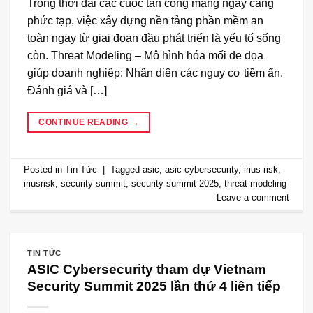
Trong thời đại các cuộc tấn công mạng ngày càng
phức tạp, việc xây dựng nền tảng phần mềm an
toàn ngay từ giai đoạn đầu phát triển là yếu tố sống
còn. Threat Modeling – Mô hình hóa mối đe dọa
giúp doanh nghiệp: Nhận diện các nguy cơ tiềm ẩn.
Đánh giá và […]
CONTINUE READING
→
Posted in
Tin Tức
|
Tagged
asic
,
asic cybersecurity
,
irius risk
,
iriusrisk
,
security summit
,
security summit 2025
,
threat modeling
Leave a comment
TIN TỨC
ASIC Cybersecurity tham dự Vietnam
Security Summit 2025 lần thứ 4 liên tiếp