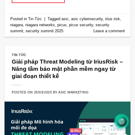
Posted in
Tin Tức
|
Tagged
asic
,
asic cybersecurity
,
irius risk
,
niagara
,
niagara networks
,
picus
,
picus security
,
security
summit
,
security summit 2025
Leave a comment
TIN TỨC
Giải pháp Threat Modeling từ IriusRisk –
Nâng tầm bảo mật phần mềm ngay từ
giai đoạn thiết kế
POSTED ON
25/03/2025
BY
ASIC MARKETING