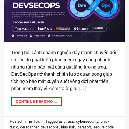
Trong bối cảnh doanh nghiệp đẩy mạnh chuyển đổi
số, tốc độ phát triển phần mềm ngày càng nhanh
nhưng rủi ro bảo mật cũng gia tăng tương ứng.
DevSecOps trở thành chiến lược quan trọng giúp
tích hợp bảo mật xuyên suốt vòng đời phát triển
phần mềm thay vì kiểm tra ở giai […]
CONTINUE READING
→
Posted in
Tin Tức
|
Tagged
asic
,
asic cybersecurity
,
black
duck
,
derscanner
,
devsecops
,
irius risk
,
parasoft
,
secure code