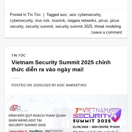
Posted in
Tin Tức
|
Tagged
asic
,
asic cybersecurity
,
cybersecurity
,
irius risk
,
iriusrisk
,
niagara networks
,
picus
,
picus
security
,
security summit
,
security summit 2025
,
threat modeling
Leave a comment
TIN TỨC
Vietnam Security Summit 2025 chính
thức diễn ra vào ngày mai!
POSTED ON
22/05/2025
BY
ASIC MARKETING