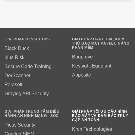
GIẢI PHÁP DEVSECOPS
GIẢI PHÁP ĐÁNH GIÁ, KIỂM
THỬ BẢO MẬT VÀ HIỆU NĂNG
PHẦN MỀM
Black Duck
Bugprove
Irius Risk
Keysight Eggplant
Secure Code Training
Apposite
DerScanner
Parasoft
Graylog API Security
GIẢI PHÁP TRUNG TÂM ĐIỀU
GIẢI PHÁP TỐI ƯU CẤU HÌNH
HÀNH AN NINH MẠNG - SOC
BẢO MẬT VÀ ĐẢM BẢO TRUY
CẬP AN TOÀN
Picus Security
Kron Technologies
Graylog SIEM