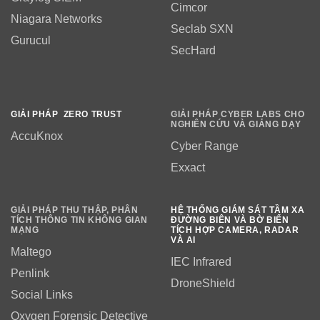
Cimcor
Niagara Networks
Seclab SXN
Gurucul
SecHard
GIẢI PHÁP ZERO TRUST
GIẢI PHÁP CYBER LABS CHO
NGHIÊN CỨU VÀ GIẢNG DẠY
AccuKnox
Cyber Range
Exxact
GIẢI PHÁP THU THẬP, PHÂN
HỆ THỐNG GIÁM SÁT TẦM XA
TÍCH THÔNG TIN KHÔNG GIAN
ĐƯỜNG BIÊN VÀ BỜ BIỂN
MẠNG
TÍCH HỢP CAMERA, RADAR
VÀ AI
Maltego
IEC Infrared
Penlink
DroneShield
Social Links
Oxygen Forensic Detective