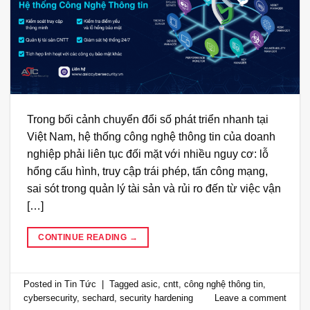
Trong bối cảnh chuyển đổi số phát triển nhanh tại
Việt Nam, hệ thống công nghệ thông tin của doanh
nghiệp phải liên tục đối mặt với nhiều nguy cơ: lỗ
hổng cấu hình, truy cập trái phép, tấn công mạng,
sai sót trong quản lý tài sản và rủi ro đến từ việc vận
[…]
CONTINUE READING
→
Posted in
Tin Tức
|
Tagged
asic
,
cntt
,
công nghệ thông tin
,
cybersecurity
,
sechard
,
security hardening
Leave a comment