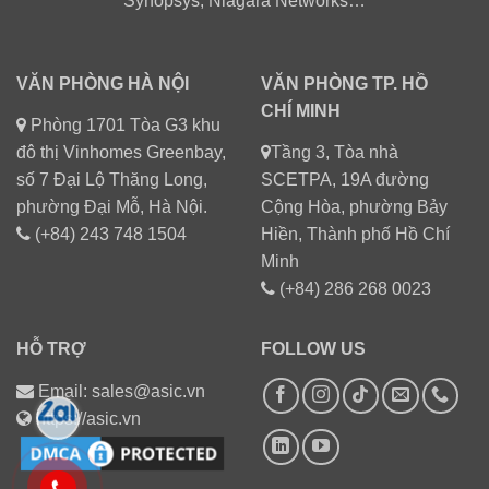
Synopsys, Niagara Networks…
VĂN PHÒNG HÀ NỘI
VĂN PHÒNG TP. HỒ
CHÍ MINH
Phòng 1701 Tòa G3 khu
đô thị Vinhomes Greenbay,
Tầng 3, Tòa nhà
số 7 Đại Lộ Thăng Long,
SCETPA, 19A đường
phường Đại Mỗ, Hà Nội.
Cộng Hòa, phường Bảy
(+84) 243 748 1504
Hiền, Thành phố Hồ Chí
Minh
(+84) 286 268 0023
HỖ TRỢ
FOLLOW US
Email: sales@asic.vn
https://asic.vn