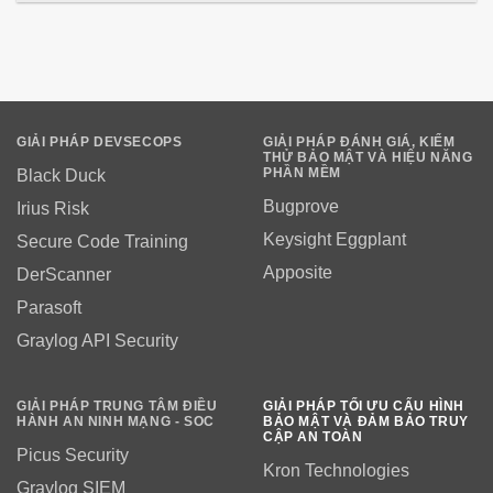
GIẢI PHÁP DEVSECOPS
GIẢI PHÁP ĐÁNH GIÁ, KIỂM
THỬ BẢO MẬT VÀ HIỆU NĂNG
PHẦN MỀM
Black Duck
Bugprove
Irius Risk
Keysight Eggplant
Secure Code Training
Apposite
DerScanner
Parasoft
Graylog API Security
GIẢI PHÁP TRUNG TÂM ĐIỀU
GIẢI PHÁP TỐI ƯU CẤU HÌNH
HÀNH AN NINH MẠNG - SOC
BẢO MẬT VÀ ĐẢM BẢO TRUY
CẬP AN TOÀN
Picus Security
Kron Technologies
Graylog SIEM