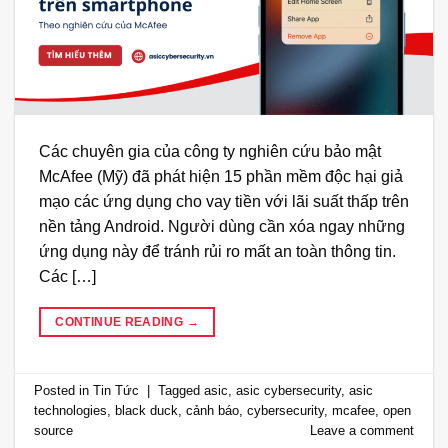
Các chuyên gia của công ty nghiên cứu bảo mật
McAfee (Mỹ) đã phát hiện 15 phần mềm độc hại giả
mạo các ứng dụng cho vay tiền với lãi suất thấp trên
nền tảng Android. Người dùng cần xóa ngay những
ứng dụng này để tránh rủi ro mất an toàn thông tin.
Các […]
CONTINUE READING
→
Posted in
Tin Tức
|
Tagged
asic
,
asic cybersecurity
,
asic
technologies
,
black duck
,
cảnh báo
,
cybersecurity
,
mcafee
,
open
source
Leave a comment