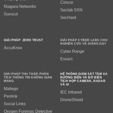
Cimcor
Niagara Networks
Seclab SXN
Gurucul
SecHard
GIẢI PHÁP ZERO TRUST
GIẢI PHÁP CYBER LABS CHO
NGHIÊN CỨU VÀ GIẢNG DẠY
AccuKnox
Cyber Range
Exxact
GIẢI PHÁP THU THẬP, PHÂN
HỆ THỐNG GIÁM SÁT TẦM XA
TÍCH THÔNG TIN KHÔNG GIAN
ĐƯỜNG BIÊN VÀ BỜ BIỂN
MẠNG
TÍCH HỢP CAMERA, RADAR
VÀ AI
Maltego
IEC Infrared
Penlink
DroneShield
Social Links
Oxygen Forensic Detective