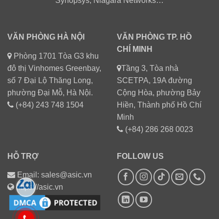
Synopsys, Niagara Networks…
VĂN PHÒNG HÀ NỘI
VĂN PHÒNG TP. HỒ
CHÍ MINH
Phòng 1701 Tòa G3 khu
đô thị Vinhomes Greenbay,
Tầng 3, Tòa nhà
số 7 Đại Lộ Thăng Long,
SCETPA, 19A đường
phường Đại Mỗ, Hà Nội.
Cộng Hòa, phường Bảy
(+84) 243 748 1504
Hiền, Thành phố Hồ Chí
Minh
(+84) 286 268 0023
HỖ TRỢ
FOLLOW US
Email: sales@asic.vn
https://asic.vn