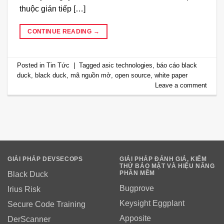
thuộc gián tiếp […]
CONTINUE READING
→
Posted in
Tin Tức
|
Tagged
asic technologies
,
báo cáo black
duck
,
black duck
,
mã nguồn mở
,
open source
,
white paper
Leave a comment
GIẢI PHÁP DEVSECOPS
GIẢI PHÁP ĐÁNH GIÁ, KIỂM
THỬ BẢO MẬT VÀ HIỆU NĂNG
PHẦN MỀM
Black Duck
Bugprove
Irius Risk
Keysight Eggplant
Secure Code Training
Apposite
DerScanner