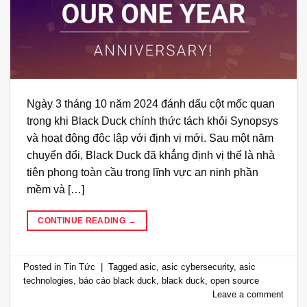
Ngày 3 tháng 10 năm 2024 đánh dấu cột mốc quan
trọng khi Black Duck chính thức tách khỏi Synopsys
và hoạt động độc lập với định vị mới. Sau một năm
chuyển đổi, Black Duck đã khẳng định vị thế là nhà
tiên phong toàn cầu trong lĩnh vực an ninh phần
mềm và […]
CONTINUE READING
→
Posted in
Tin Tức
|
Tagged
asic
,
asic cybersecurity
,
asic
technologies
,
báo cáo black duck
,
black duck
,
open source
Leave a comment