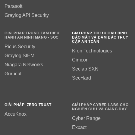
Parasoft
Graylog API Security
GIẢI PHÁP TRUNG TÂM ĐIỀU
GIẢI PHÁP TỐI ƯU CẤU HÌNH
HÀNH AN NINH MẠNG - SOC
BẢO MẬT VÀ ĐẢM BẢO TRUY
CẬP AN TOÀN
Picus Security
Kron Technologies
Graylog SIEM
Cimcor
Niagara Networks
Seclab SXN
Gurucul
SecHard
GIẢI PHÁP ZERO TRUST
GIẢI PHÁP CYBER LABS CHO
NGHIÊN CỨU VÀ GIẢNG DẠY
AccuKnox
Cyber Range
Exxact