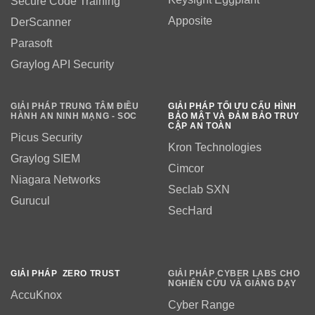
Secure Code Training
Apposite
DerScanner
Parasoft
Graylog API Security
GIẢI PHÁP TRUNG TÂM ĐIỀU
GIẢI PHÁP TỐI ƯU CẤU HÌNH
HÀNH AN NINH MẠNG - SOC
BẢO MẬT VÀ ĐẢM BẢO TRUY
CẬP AN TOÀN
Picus Security
Kron Technologies
Graylog SIEM
Cimcor
Niagara Networks
Seclab SXN
Gurucul
SecHard
GIẢI PHÁP ZERO TRUST
GIẢI PHÁP CYBER LABS CHO
NGHIÊN CỨU VÀ GIẢNG DẠY
AccuKnox
Cyber Range