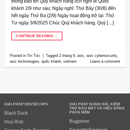
thông báo tới Quý khách hàng lịch nghỉ lễ Quốc
khánh 2/9 như sau: Ngày nghỉ: Thứ Bảy (30/8) đến
hết ngày Thứ Ba (2/9) Ngày hoạt động trở lại: Thứ
Tư ngày 3/9/2025 Chúc Quý khách hàng, Quý […]
CONTINUE READING
→
Posted in
Tin Tức
|
Tagged
2 thang 9
,
asic
,
asic cybersecurity
,
asic technologies
,
quốc khánh
,
vietnam
Leave a comment
GIẢI PHÁP DEVSECOPS
GIẢI PHÁP ĐÁNH GIÁ, KIỂM
THỬ BẢO MẬT VÀ HIỆU NĂNG
PHẦN MỀM
Black Duck
Bugprove
Irius Risk
Keysight Eggplant