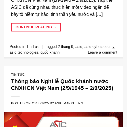
CHXHCN Việt Nam (2/9/1945 – 2/9/2025), Tập thể
ASIC đã cùng nhau thực hiện một video ngắn để
bày tỏ niềm tự hào, tinh thần yêu nước và […]
CONTINUE READING
→
Posted in
Tin Tức
|
Tagged
2 thang 9
,
asic
,
asic cybersecurity
,
asic technologies
,
quốc khánh
Leave a comment
TIN TỨC
Thông báo Nghỉ lễ Quốc khánh nước
CNXHCN Việt Nam (2/9/1945 – 2/9/2025)
POSTED ON
26/08/2025
BY
ASIC MARKETING