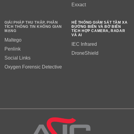
Exxact
GIẢI PHÁP THU THẬP, PHÂN
HỆ THỐNG GIÁM SÁT TẦM XA
TÍCH THÔNG TIN KHÔNG GIAN
ĐƯỜNG BIÊN VÀ BỜ BIỂN
MẠNG
TÍCH HỢP CAMERA, RADAR
VÀ AI
Maltego
IEC Infrared
Penlink
DroneShield
Social Links
Oxygen Forensic Detective