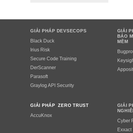
GIẢI PHÁP DEVSECOPS
GIẢI 
BẢO M
Black Duck
MỀM
Irius Risk
Bugpro
Secure Code Training
Keysig
DerScanner
Apposi
Parasoft
Graylog API Security
GIẢI PHÁP ZERO TRUST
GIẢI 
NGHIÊ
AccuKnox
Cyber 
Exxact