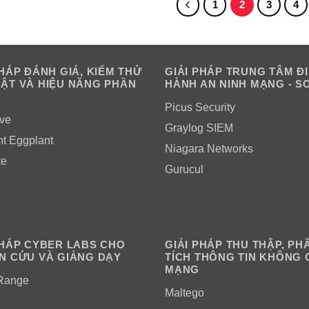
1
2
3
4
PHÁP ĐÁNH GIÁ, KIỂM THỬ
GIẢI PHÁP TRUNG TÂM Đ
ẬT VÀ HIỆU NĂNG PHẦN
HÀNH AN NINH MẠNG - S
Picus Security
ve
Graylog SIEM
ht Eggplant
Niagara Networks
te
Gurucul
PHÁP CYBER LABS CHO
GIẢI PHÁP THU THẬP, PH
N CỨU VÀ GIẢNG DẠY
TÍCH THÔNG TIN KHÔNG 
MẠNG
Range
Maltego