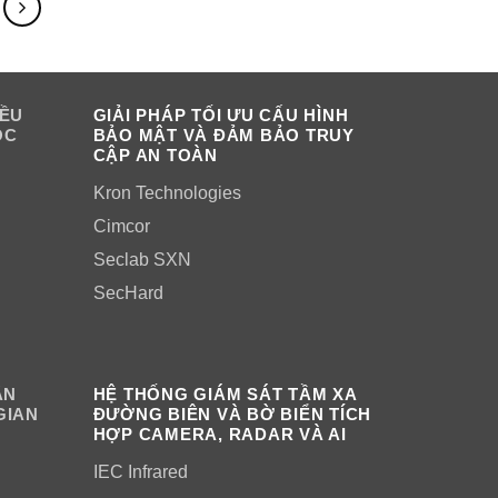
IỀU
GIẢI PHÁP TỐI ƯU CẤU HÌNH
OC
BẢO MẬT VÀ ĐẢM BẢO TRUY
CẬP AN TOÀN
Kron Technologies
Cimcor
Seclab SXN
SecHard
ÂN
HỆ THỐNG GIÁM SÁT TẦM XA
GIAN
ĐƯỜNG BIÊN VÀ BỜ BIỂN TÍCH
HỢP CAMERA, RADAR VÀ AI
IEC Infrared