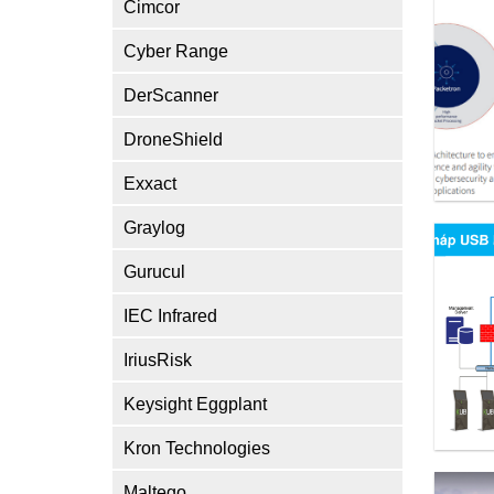
Cimcor
Cyber Range
DerScanner
DroneShield
Exxact
Graylog
Gurucul
IEC Infrared
IriusRisk
Keysight Eggplant
Kron Technologies
Maltego