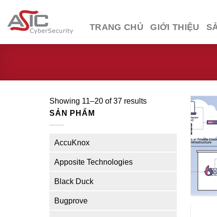
Skip
to
TRANG CHỦ
GIỚI THIỆU
S
content
Showing 11–20 of 37 results
SẢN PHẨM
AccuKnox
Apposite Technologies
Black Duck
Bugprove