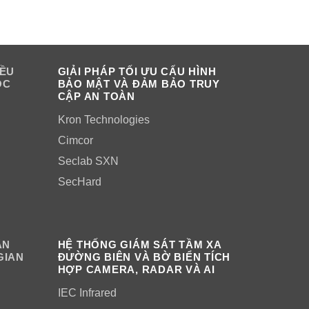
IỀU
GIẢI PHÁP TỐI ƯU CẤU HÌNH
OC
BẢO MẬT VÀ ĐẢM BẢO TRUY
CẬP AN TOÀN
Kron Technologies
Cimcor
Seclab SXN
SecHard
ÂN
HỆ THỐNG GIÁM SÁT TẦM XA
GIAN
ĐƯỜNG BIÊN VÀ BỜ BIỂN TÍCH
HỢP CAMERA, RADAR VÀ AI
IEC Infrared