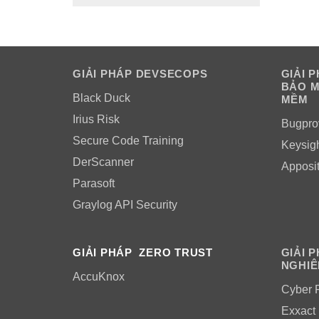
GIẢI PHÁP DEVSECOPS
GIẢI 
BẢO M
Black Duck
MỀM
Irius Risk
Bugpro
Secure Code Training
Keysig
DerScanner
Apposi
Parasoft
Graylog API Security
GIẢI PHÁP ZERO TRUST
GIẢI 
NGHIÊ
AccuKnox
Cyber 
Exxact