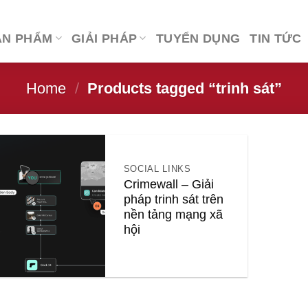
ẢN PHẨM
GIẢI PHÁP
TUYỂN DỤNG
TIN TỨC
Home
/
Products tagged “trinh sát”
SOCIAL LINKS
Crimewall – Giải
pháp trinh sát trên
nền tảng mạng xã
hội