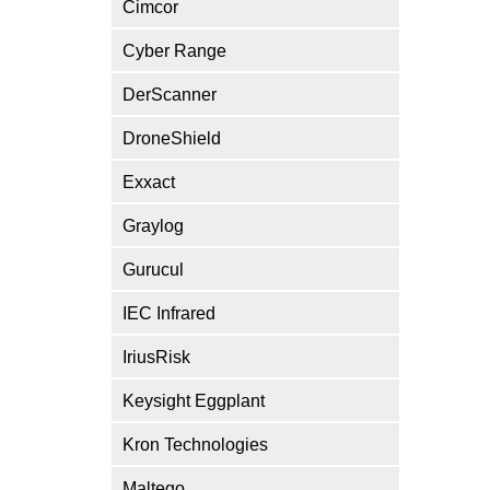
Cimcor
Cyber Range
DerScanner
DroneShield
Exxact
Graylog
Gurucul
IEC Infrared
IriusRisk
Keysight Eggplant
Kron Technologies
Maltego