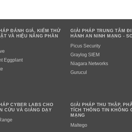
PHÁP ĐÁNH GIÁ, KIỂM THỬ
GIẢI PHÁP TRUNG TÂM Đ
ẬT VÀ HIỆU NĂNG PHẦN
HÀNH AN NINH MẠNG - S
Picus Security
ve
Graylog SIEM
ht Eggplant
Niagara Networks
te
Gurucul
PHÁP CYBER LABS CHO
GIẢI PHÁP THU THẬP, PH
N CỨU VÀ GIẢNG DẠY
TÍCH THÔNG TIN KHÔNG 
MẠNG
Range
Maltego