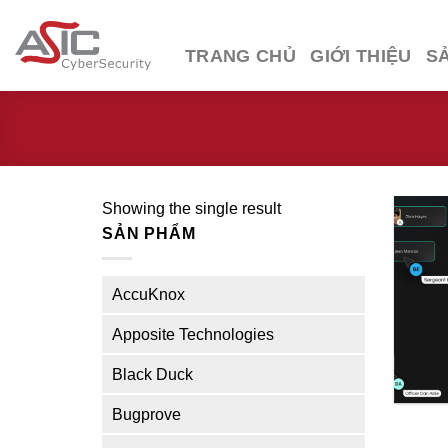
Skip
to
TRANG CHỦ
GIỚI THIỆU
S
content
Showing the single result
SẢN PHẨM
AccuKnox
Apposite Technologies
Black Duck
Bugprove