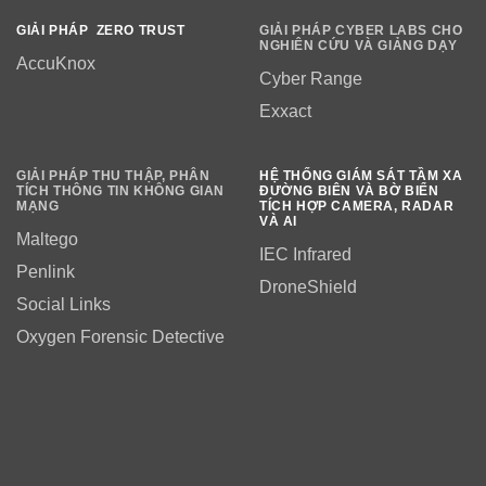
GIẢI PHÁP ZERO TRUST
GIẢI PHÁP CYBER LABS CHO
NGHIÊN CỨU VÀ GIẢNG DẠY
AccuKnox
Cyber Range
Exxact
GIẢI PHÁP THU THẬP, PHÂN
HỆ THỐNG GIÁM SÁT TẦM XA
TÍCH THÔNG TIN KHÔNG GIAN
ĐƯỜNG BIÊN VÀ BỜ BIỂN
MẠNG
TÍCH HỢP CAMERA, RADAR
VÀ AI
Maltego
IEC Infrared
Penlink
DroneShield
Social Links
Oxygen Forensic Detective