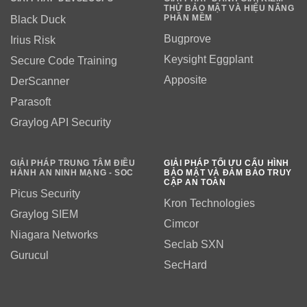
THỬ BẢO MẬT VÀ HIỆU NĂNG
PHẦN MỀM
Black Duck
Bugprove
Irius Risk
Keysight Eggplant
Secure Code Training
Apposite
DerScanner
Parasoft
Graylog API Security
GIẢI PHÁP TRUNG TÂM ĐIỀU
GIẢI PHÁP TỐI ƯU CẤU HÌNH
HÀNH AN NINH MẠNG - SOC
BẢO MẬT VÀ ĐẢM BẢO TRUY
CẬP AN TOÀN
Picus Security
Kron Technologies
Graylog SIEM
Cimcor
Niagara Networks
Seclab SXN
Gurucul
SecHard