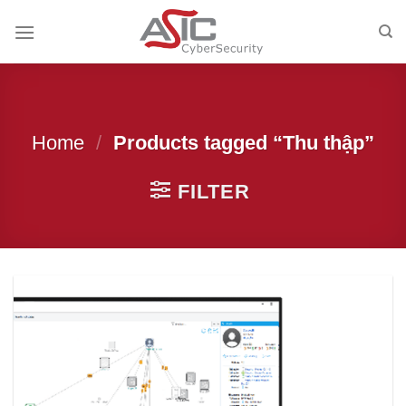
Skip
to
content
Home
/
Products tagged “Thu thập”
FILTER