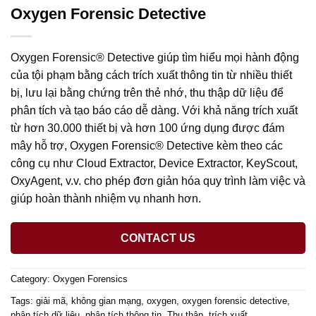
Oxygen Forensic Detective
Oxygen Forensic® Detective giúp tìm hiểu mọi hành động
của tội phạm bằng cách trích xuất thông tin từ nhiều thiết
bị, lưu lại bằng chứng trên thẻ nhớ, thu thập dữ liệu để
phân tích và tạo báo cáo dễ dàng. Với khả năng trích xuất
từ hơn 30.000 thiết bị và hơn 100 ứng dụng được đám
mây hỗ trợ, Oxygen Forensic® Detective kèm theo các
công cụ như Cloud Extractor, Device Extractor, KeyScout,
OxyAgent, v.v. cho phép đơn giản hóa quy trình làm việc và
giúp hoàn thành nhiệm vụ nhanh hơn.
CONTACT US
Category:
Oxygen Forensics
Tags:
giải mã
,
không gian mạng
,
oxygen
,
oxygen forensic detective
,
phân tích dữ liệu
,
phân tích thông tin
,
Thu thập
,
trích xuất