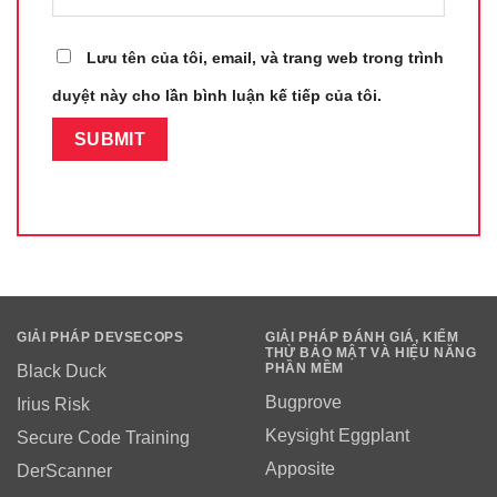
Lưu tên của tôi, email, và trang web trong trình
duyệt này cho lần bình luận kế tiếp của tôi.
GIẢI PHÁP DEVSECOPS
GIẢI PHÁP ĐÁNH GIÁ, KIỂM
THỬ BẢO MẬT VÀ HIỆU NĂNG
PHẦN MỀM
Black Duck
Bugprove
Irius Risk
Keysight Eggplant
Secure Code Training
Apposite
DerScanner