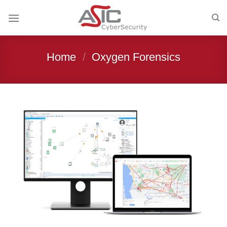
Skip
to
content
Home
/
Oxygen Forensics