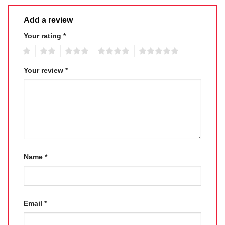
Add a review
Your rating
*
1
2
3
4
5
Your review
*
Name
*
Email
*