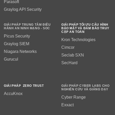
Parasoft
Graylog API Security
GIẢI PHÁP TRUNG TÂM ĐIỀU
GIẢI PHÁP TỐI ƯU CẤU HÌNH
HÀNH AN NINH MẠNG - SOC
BẢO MẬT VÀ ĐẢM BẢO TRUY
CẬP AN TOÀN
Picus Security
Kron Technologies
Graylog SIEM
Cimcor
Niagara Networks
Seclab SXN
Gurucul
SecHard
GIẢI PHÁP ZERO TRUST
GIẢI PHÁP CYBER LABS CHO
NGHIÊN CỨU VÀ GIẢNG DẠY
AccuKnox
Cyber Range
Exxact