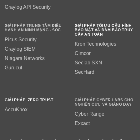
Graylog API Security
GIẢI PHÁP TRUNG TÂM ĐIỀU
GIẢI PHÁP TỐI ƯU CẤU HÌNH
HÀNH AN NINH MẠNG - SOC
BẢO MẬT VÀ ĐẢM BẢO TRUY
CẬP AN TOÀN
Picus Security
Kron Technologies
Graylog SIEM
Cimcor
Niagara Networks
Seclab SXN
Gurucul
SecHard
GIẢI PHÁP ZERO TRUST
GIẢI PHÁP CYBER LABS CHO
NGHIÊN CỨU VÀ GIẢNG DẠY
AccuKnox
Cyber Range
Exxact