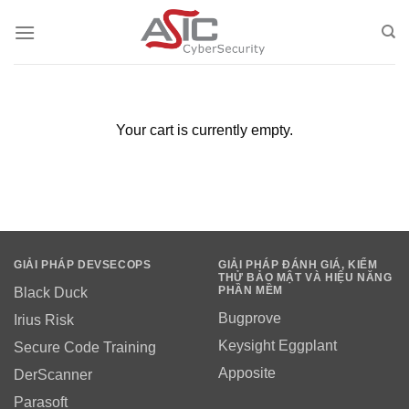
Skip
to
content
Your cart is currently empty.
GIẢI PHÁP DEVSECOPS
GIẢI PHÁP ĐÁNH GIÁ, KIỂM
THỬ BẢO MẬT VÀ HIỆU NĂNG
PHẦN MỀM
Black Duck
Bugprove
Irius Risk
Keysight Eggplant
Secure Code Training
Apposite
DerScanner
Parasoft