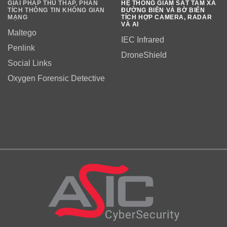
GIẢI PHÁP THU THẬP, PHÂN
HỆ THỐNG GIÁM SÁT TẦM XA
TÍCH THÔNG TIN KHÔNG GIAN
ĐƯỜNG BIÊN VÀ BỜ BIỂN
MẠNG
TÍCH HỢP CAMERA, RADAR
VÀ AI
Maltego
IEC Infrared
Penlink
DroneShield
Social Links
Oxygen Forensic Detective