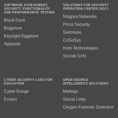
SOFTWARE ASSESSMENT,
SOLUTIONS FOR SECURITY
SECURITY, FUNCTIONALITY
OPERATION CENTER (SOC)
AND PERFORMANCE TESTING
Niagara Networks
Black Duck
Picus Security
Bugprove
Swimlane
Keysight Eggplant
CoSoSys
Apposite
Kron Technologies
Seclab SXN
CYBER SECURITY LABS FOR
OPEN-SOURCE
EDUCATION
INTELLIGENCE SOLUTIONS
Cyber Range
Maltego
Exxact
Social Links
Oxygen Forensic Detective