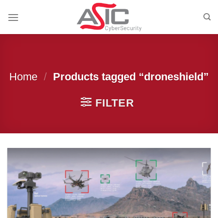
Skip
to
content
Home
/
Products tagged “droneshield”
FILTER