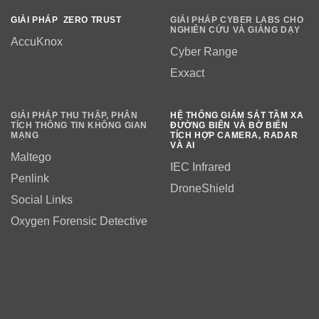
GIẢI PHÁP ZERO TRUST
GIẢI PHÁP CYBER LABS CHO
NGHIÊN CỨU VÀ GIẢNG DẠY
AccuKnox
Cyber Range
Exxact
GIẢI PHÁP THU THẬP, PHÂN
HỆ THỐNG GIÁM SÁT TẦM XA
TÍCH THÔNG TIN KHÔNG GIAN
ĐƯỜNG BIÊN VÀ BỜ BIỂN
MẠNG
TÍCH HỢP CAMERA, RADAR
VÀ AI
Maltego
IEC Infrared
Penlink
DroneShield
Social Links
Oxygen Forensic Detective