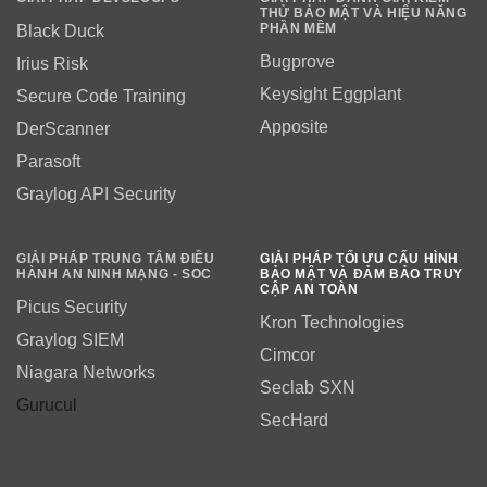
THỬ BẢO MẬT VÀ HIỆU NĂNG
PHẦN MỀM
Black Duck
Bugprove
Irius Risk
Keysight Eggplant
Secure Code Training
Apposite
DerScanner
Parasoft
Graylog API Security
GIẢI PHÁP TRUNG TÂM ĐIỀU
GIẢI PHÁP TỐI ƯU CẤU HÌNH
HÀNH AN NINH MẠNG - SOC
BẢO MẬT VÀ ĐẢM BẢO TRUY
CẬP AN TOÀN
Picus Security
Kron Technologies
Graylog SIEM
Cimcor
Niagara Networks
Seclab SXN
Gurucul
SecHard