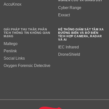
NGHIÊN CỨU VÀ GIẢNG DẠY
AccuKnox
Cyber Range
Exxact
GIẢI PHÁP THU THẬP, PHÂN
HỆ THỐNG GIÁM SÁT TẦM XA
TÍCH THÔNG TIN KHÔNG GIAN
ĐƯỜNG BIÊN VÀ BỜ BIỂN
MẠNG
TÍCH HỢP CAMERA, RADAR
VÀ AI
Maltego
IEC Infrared
Penlink
DroneShield
Social Links
Oxygen Forensic Detective