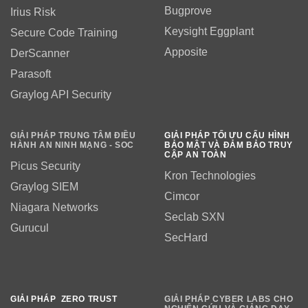
Bugprove
Irius Risk
Keysight Eggplant
Secure Code Training
Apposite
DerScanner
Parasoft
Graylog API Security
GIẢI PHÁP TRUNG TÂM ĐIỀU
GIẢI PHÁP TỐI ƯU CẤU HÌNH
HÀNH AN NINH MẠNG - SOC
BẢO MẬT VÀ ĐẢM BẢO TRUY
CẬP AN TOÀN
Picus Security
Kron Technologies
Graylog SIEM
Cimcor
Niagara Networks
Seclab SXN
Gurucul
SecHard
GIẢI PHÁP ZERO TRUST
GIẢI PHÁP CYBER LABS CHO